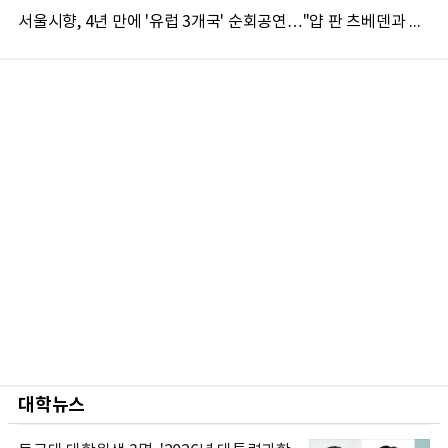
서울시향, 4년 만에 '유럽 3개국' 순회공연…"얍 판 츠베덴과 첫 동행"
대학뉴스