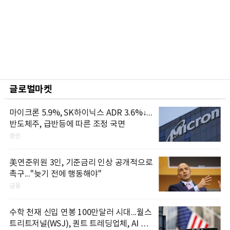
글로벌마켓
마이크론 5.9%, SK하이닉스 ADR 3.6%↓...
반도체주, 급반등에 따른 조정 국면
증권
美연준위원 3인, 기준금리 인상 공개적으로
촉구..."늦기 전에 행동해야"
금융
수학 천재 신입 연봉 100만달러 시대...월스
트리트저널(WSJ), 퀀트 트레딩업체, AI 기