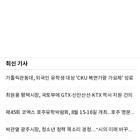
최신 기사
가톨릭관동대, 외국인 유학생 대상 'CKU 복면가왕 가요제' 성료
최원용 평택시장, 국토부에 GTX·신안산선·KTX 역사 지원 건의
제45회 코엑스 호주유학박람회, 8월 15-16일 개최...호주 명문대 장학금 및 유학 상담 제공
박관열 광주시장, 청소년 정책 목소리 경청…“시의 미래 바꾸는 자산”