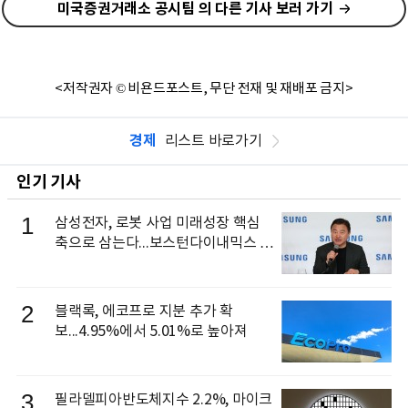
미국증권거래소 공시팀 의 다른 기사 보러 가기
<저작권자 © 비욘드포스트, 무단 전재 및 재배포 금지>
경제
리스트 바로가기
인기 기사
1
삼성전자, 로봇 사업 미래성장 핵심
축으로 삼는다...보스턴다이내믹스 출
신 이동건 부사장, 로보틱스 전략팀장
으로 선임
2
블랙록, 에코프로 지분 추가 확
보...4.95%에서 5.01%로 높아져
3
필라델피아반도체지수 2.2%, 마이크