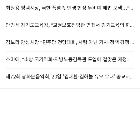
최원용 평택시장, 극한 폭염속 민생 현장 누비며 해법 모색…“현장에 답 있다”
안민석 경기도교육감, “교권보호전담관 면접서 경기교육의 희망 봤다”
김보라 안성시장 “민주당 전당대회, 사람 아닌 가치·정책 경쟁 돼야”
추미애, “소방 국가직화·지방노동감독관 도입에 걸맞은 재정체계 완성해야”
제72회 광화문음악회, 20일 '김대환·김하늘 듀오 무대' 종교교회서 무료 개최