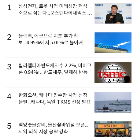
1
삼성전자, 로봇 사업 미래성장 핵심
축으로 삼는다...보스턴다이내믹스 출
신 이동건 부사장, 로보틱스 전략팀장
으로 선임
2
블랙록, 에코프로 지분 추가 확
보...4.95%에서 5.01%로 높아져
3
필라델피아반도체지수 2.2%, 마이크
론 0.94%↑...반도체주, 일제히 반등
4
한화오션, 캐나다 잠수함 사업 선정
불발...캐나다, 독일 TKMS 선정 발표
5
백양숯불갈비, 울산꽃바위점 오픈...
지역 외식 시장 공략 강화