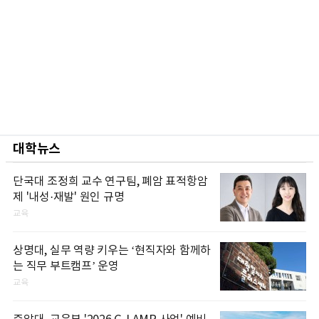
대학뉴스
단국대 조정희 교수 연구팀, 폐암 표적항암
제 '내성·재발' 원인 규명
교육
상명대, 실무 역량 키우는 ‘현직자와 함께하
는 직무 부트캠프’ 운영
교육