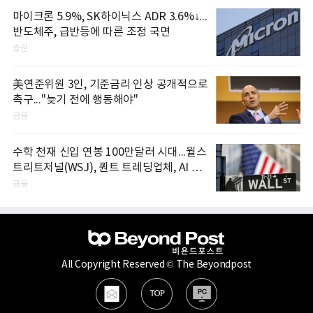
마이크론 5.9%, SK하이닉스 ADR 3.6%↓...
반도체주, 급반등에 따른 조정 국면
증권
美연준위원 3인, 기준금리 인상 공개적으로
촉구..."늦기 전에 행동해야"
금융
수학 천재 신입 연봉 100만달러 시대...월스
트리트저널(WSJ), 퀀트 트레딩업체, AI 기
업들 인재 확보 경쟁
금융
All Copyright Reserved © The Beyondpost