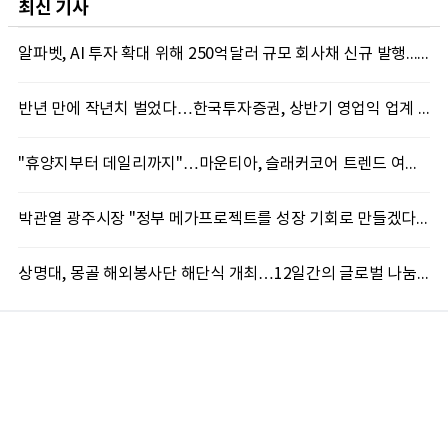
최신 기사
알파벳, AI 투자 확대 위해 250억달러 규모 회사채 신규 발행...블룸버그통신, 1150억달러 자금 몰려
반년 만에 작년치 벌었다…한국투자증권, 상반기 영업익 업계 첫 2조 돌파
"휴양지부터 데일리까지"…마운티아, 슬래커코어 트렌드 여름 신제품 선봬
박관열 광주시장 "정부 메가프로젝트를 성장 기회로 만들겠다"…첫 시정토론회 개최
상명대, 몽골 해외봉사단 해단식 개최…12일간의 글로벌 나눔 성료