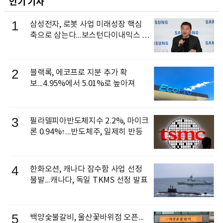
인기 기사
1
삼성전자, 로봇 사업 미래성장 핵심
축으로 삼는다...보스턴다이내믹스 출
신 이동건 부사장, 로보틱스 전략팀장
으로 선임
2
블랙록, 에코프로 지분 추가 확
보...4.95%에서 5.01%로 높아져
3
필라델피아반도체지수 2.2%, 마이크
론 0.94%↑...반도체주, 일제히 반등
4
한화오션, 캐나다 잠수함 사업 선정
불발...캐나다, 독일 TKMS 선정 발표
5
백양숯불갈비, 울산꽃바위점 오픈...