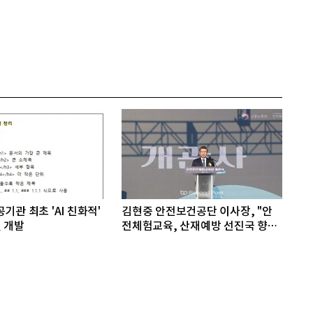
기관 최초 'AI 친화적'
김현중 안전보건공단 이사장, "안
 개발
전체험교육, 산재예방 선진국 향한
첫걸음"