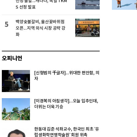
선정 불발...캐나다, 독일 TKM
S 선정 발표
백양숯불갈비, 울산꽃바위점
5
오픈...지역 외식 시장 공략 강
화
오피니언
[신형범의 千글자]...위대한 편안함, 의
자
[이경복의 아침생각]...오늘 입추인데,
더위는 더욱 기승
한동대 김준 석좌교수, 한국인 최초 ‘유
럽생화학연맹학술원’ 회원 위촉