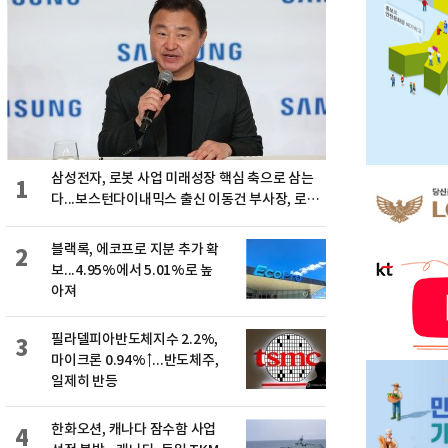
삼성전자, 로봇 사업 미래성장 핵심 축으로 삼는
1
다...보스턴다이내믹스 출신 이동건 부사장, 로보
틱스 전략팀장으로 선임
블랙록, 에코프로 지분 추가 확
2
보...4.95%에서 5.01%로 높
아져
필라델피아반도체지수 2.2%,
3
마이크론 0.94%↑...반도체주,
일제히 반등
한화오션, 캐나다 잠수함 사업
4