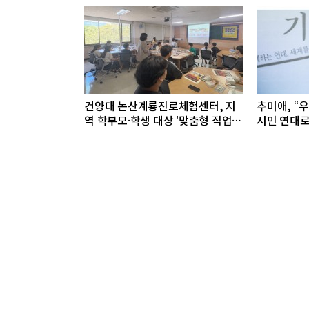
건양대 논산계룡진로체험센터, 지
추미애, “
역 학부모·학생 대상 '맞춤형 직업
시민 연대로
체험' 성료
야”