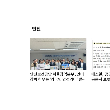
안전
안전보건공단 서울광역본부, 언어
에스알, 공공
장벽 허무는 ‘외국인 안전리더’ 발대
공문서 포맷
식 개최