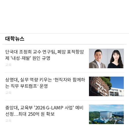
대학뉴스
단국대 조정희 교수 연구팀, 폐암 표적항암
제 '내성·재발' 원인 규명
교육
상명대, 실무 역량 키우는 ‘현직자와 함께하
는 직무 부트캠프’ 운영
교육
중앙대, 교육부 '2026 G-LAMP 사업' 예비
선정…최대 250억 원 확보
교육