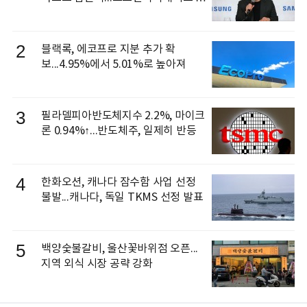
신 이동건 부사장, 로보틱스 전략팀장
으로 선임
2
블랙록, 에코프로 지분 추가 확
보...4.95%에서 5.01%로 높아져
3
필라델피아반도체지수 2.2%, 마이크
론 0.94%↑...반도체주, 일제히 반등
4
한화오션, 캐나다 잠수함 사업 선정
불발...캐나다, 독일 TKMS 선정 발표
5
백양숯불갈비, 울산꽃바위점 오픈...
지역 외식 시장 공략 강화