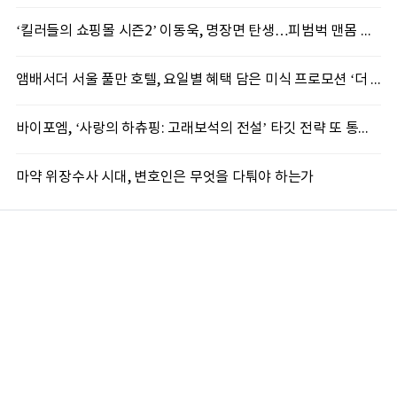
‘킬러들의 쇼핑몰 시즌2’ 이동욱, 명장면 탄생…피범벅 맨몸 액션 ‘감탄’
앰배서더 서울 풀만 호텔, 요일별 혜택 담은 미식 프로모션 ‘더 킹스 : 다이닝 프리빌리지즈’ 선봬
바이포엠, ‘사랑의 하츄핑: 고래보석의 전설’ 타깃 전략 또 통했다
마약 위장수사 시대, 변호인은 무엇을 다퉈야 하는가