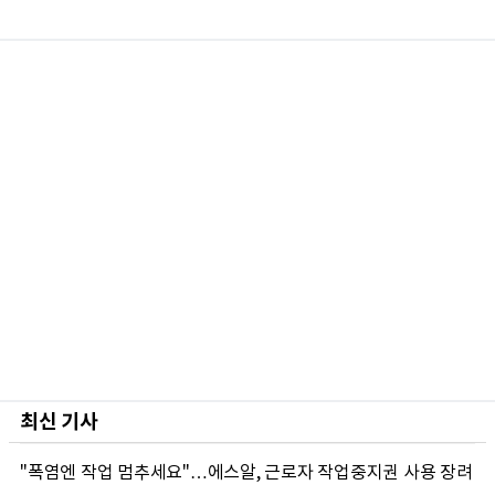
최신 기사
"폭염엔 작업 멈추세요"…에스알, 근로자 작업중지권 사용 장려