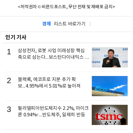
<저작권자 © 비욘드포스트, 무단 전재 및 재배포 금지>
경제
리스트 바로가기
인기 기사
1
삼성전자, 로봇 사업 미래성장 핵심
축으로 삼는다...보스턴다이내믹스 출
신 이동건 부사장, 로보틱스 전략팀장
으로 선임
2
블랙록, 에코프로 지분 추가 확
보...4.95%에서 5.01%로 높아져
3
필라델피아반도체지수 2.2%, 마이크
론 0.94%↑...반도체주, 일제히 반등