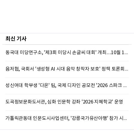
최신 기사
동국대 미당연구소, '제3회 미당시 손글씨 대회' 개최…10월 12일까지 접수
음저협, 국회서 '생성형 AI 시대 음악 창작자 보호' 정책 토론회 10일 개최
성신여대 학부생 '다온' 팀, 국제 디자인 공모전 '2026 스파크 어워드' 동상 수상
도곡정보문화도서관, 심화 인문학 강좌 '2026 지혜학교' 운영
가톨릭관동대 인문도시사업센터, '강릉국가유산야행' 참가 시민 15명 모집