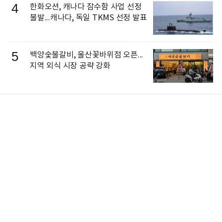
4
한화오션, 캐나다 잠수함 사업 선정
불발...캐나다, 독일 TKMS 선정 발표
5
백양숯불갈비, 울산꽃바위점 오픈...
지역 외식 시장 공략 강화