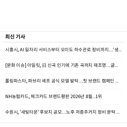
최신 기사
시흥시, AI 일자리 서비스부터 오이도 하수관로 정비까지…'생활밀착 행정' 강화
[문화 이슈] 아일릿, 日 신곡 인기에 기존 곡까지 재조명…글로벌 영향력 확장
롤링파스타, 파브리 셰프 공식 모델 발탁…첫 브랜드 캠페인 공개
NH농협카드, 체크카드 브랜드평판 2026년 8월...1위
수원시, '새빛타운' 후보지 공모…노후 저층주거지 정비 문턱 낮췄다