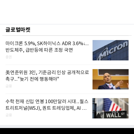
글로벌마켓
마이크론 5.9%, SK하이닉스 ADR 3.6%↓...
반도체주, 급반등에 따른 조정 국면
증권
美연준위원 3인, 기준금리 인상 공개적으로
촉구..."늦기 전에 행동해야"
금융
수학 천재 신입 연봉 100만달러 시대...월스
트리트저널(WSJ), 퀀트 트레딩업체, AI 기
업들 인재 확보 경쟁
금융