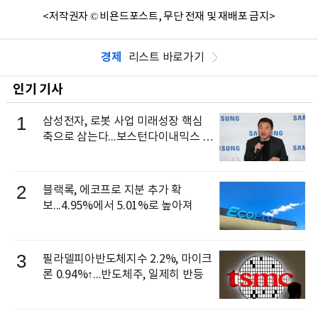
<저작권자 © 비욘드포스트, 무단 전재 및 재배포 금지>
경제
리스트 바로가기
인기 기사
1
삼성전자, 로봇 사업 미래성장 핵심
축으로 삼는다...보스턴다이내믹스 출
신 이동건 부사장, 로보틱스 전략팀장
으로 선임
2
블랙록, 에코프로 지분 추가 확
보...4.95%에서 5.01%로 높아져
3
필라델피아반도체지수 2.2%, 마이크
론 0.94%↑...반도체주, 일제히 반등