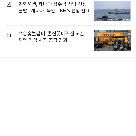
4
한화오션, 캐나다 잠수함 사업 선정
불발...캐나다, 독일 TKMS 선정 발표
5
백양숯불갈비, 울산꽃바위점 오픈...
지역 외식 시장 공략 강화