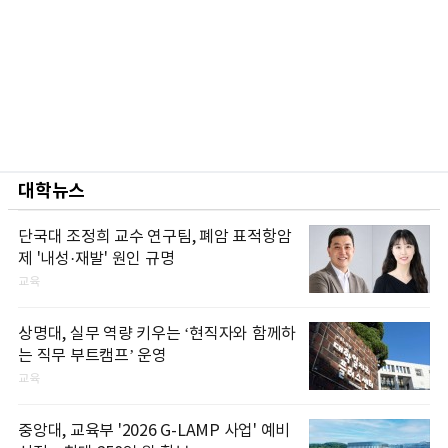
대학뉴스
단국대 조정희 교수 연구팀, 폐암 표적항암
제 '내성·재발' 원인 규명
교육
상명대, 실무 역량 키우는 ‘현직자와 함께하
는 직무 부트캠프’ 운영
교육
중앙대, 교육부 '2026 G-LAMP 사업' 예비