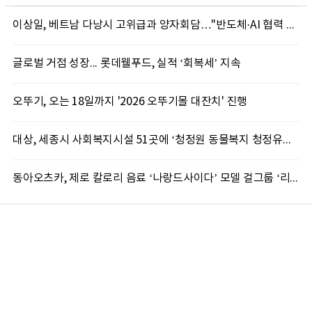
이상일, 베트남 다낭시 고위급과 양자회담…"반도체·AI 협력 본격 확대"
글로벌 거점 성장... 롯데웰푸드, 실적 ‘회복세’ 지속
오뚜기, 오는 18일까지 '2026 오뚜기몰 대잔치' 진행
대상, 세종시 사회복지시설 51곳에 ‘청정원 동물복지 청정유정란’ 기부
동아오츠카, 제로 칼로리 음료 ‘나랑드사이다’ 모델 걸그룹 ‘리센느’ 광고 공개