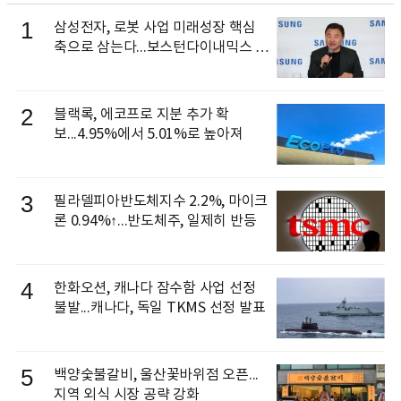
1
삼성전자, 로봇 사업 미래성장 핵심
축으로 삼는다...보스턴다이내믹스 출
신 이동건 부사장, 로보틱스 전략팀장
으로 선임
2
블랙록, 에코프로 지분 추가 확
보...4.95%에서 5.01%로 높아져
3
필라델피아반도체지수 2.2%, 마이크
론 0.94%↑...반도체주, 일제히 반등
4
한화오션, 캐나다 잠수함 사업 선정
불발...캐나다, 독일 TKMS 선정 발표
5
백양숯불갈비, 울산꽃바위점 오픈...
지역 외식 시장 공략 강화