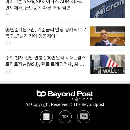
마이크론 5.9%, SK하이닉스 ADR 3.6%↓...
반도체주, 급반등에 따른 조정 국면
증권
美연준위원 3인, 기준금리 인상 공개적으로
촉구..."늦기 전에 행동해야"
금융
수학 천재 신입 연봉 100만달러 시대...월스
트리트저널(WSJ), 퀀트 트레딩업체, AI 기
업들 인재 확보 경쟁
금융
All Copyright Reserved © The Beyondpost