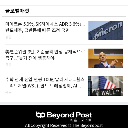
글로벌마켓
마이크론 5.9%, SK하이닉스 ADR 3.6%↓...
반도체주, 급반등에 따른 조정 국면
증권
美연준위원 3인, 기준금리 인상 공개적으로
촉구..."늦기 전에 행동해야"
금융
수학 천재 신입 연봉 100만달러 시대...월스
트리트저널(WSJ), 퀀트 트레딩업체, AI 기
업들 인재 확보 경쟁
금융
All Copyright Reserved © The Beyondpost