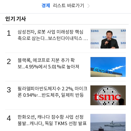
경제
리스트 바로가기
인기 기사
1
삼성전자, 로봇 사업 미래성장 핵심
축으로 삼는다...보스턴다이내믹스 출
신 이동건 부사장, 로보틱스 전략팀장
으로 선임
2
블랙록, 에코프로 지분 추가 확
보...4.95%에서 5.01%로 높아져
3
필라델피아반도체지수 2.2%, 마이크
론 0.94%↑...반도체주, 일제히 반등
4
한화오션, 캐나다 잠수함 사업 선정
불발...캐나다, 독일 TKMS 선정 발표