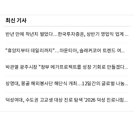
최신 기사
반년 만에 작년치 벌었다…한국투자증권, 상반기 영업익 업계 첫 2조 돌파
"휴양지부터 데일리까지"…마운티아, 슬래커코어 트렌드 여름 신제품 선봬
박관열 광주시장 "정부 메가프로젝트를 성장 기회로 만들겠다"…첫 시정토론회 개최
상명대, 몽골 해외봉사단 해단식 개최…12일간의 글로벌 나눔 성료
덕성여대, 수도권 고교생 대상 진로 탐색 '2026 덕성 진로나침판' 개최