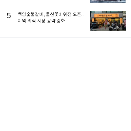
5
백양숯불갈비, 울산꽃바위점 오픈...
지역 외식 시장 공략 강화