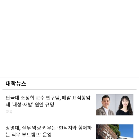
대학뉴스
단국대 조정희 교수 연구팀, 폐암 표적항암
제 '내성·재발' 원인 규명
교육
상명대, 실무 역량 키우는 ‘현직자와 함께하
는 직무 부트캠프’ 운영