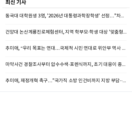
최신 기사
동국대 대학원생 3명, '2026년 대통령과학장학생' 선정…"차세대 연구자 발굴"
건양대 논산계룡진로체험센터, 지역 학부모·학생 대상 '맞춤형 직업 체험' 성료
추미애, “우리 목표는 연대…국제적 시민 연대로 위안부 역사 계속 알려야”
마약사건 경찰조사부터 압수수색·포렌식까지, 초기 대응이 중요한 이유
추미애, 재정개혁 촉구…"국가직 소방 인건비까지 지방 부담···이대로는 못 버틴다"