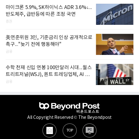
마이크론 5.9%, SK하이닉스 ADR 3.6%↓...
반도체주, 급반등에 따른 조정 국면
증권
美연준위원 3인, 기준금리 인상 공개적으로
촉구..."늦기 전에 행동해야"
금융
수학 천재 신입 연봉 100만달러 시대...월스
트리트저널(WSJ), 퀀트 트레딩업체, AI 기
업들 인재 확보 경쟁
금융
All Copyright Reserved © The Beyondpost