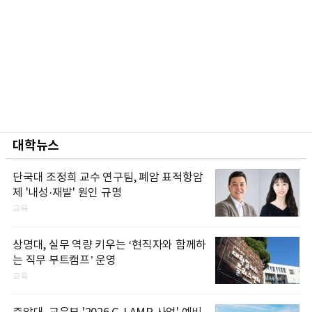
대학뉴스
단국대 조정희 교수 연구팀, 폐암 표적항암
제 '내성·재발' 원인 규명
교육
상명대, 실무 역량 키우는 ‘현직자와 함께하
는 직무 부트캠프’ 운영
교육