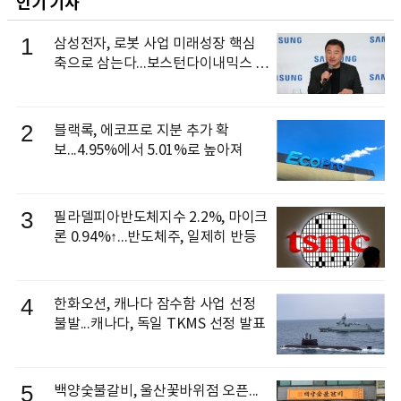
인기 기사
1
삼성전자, 로봇 사업 미래성장 핵심
축으로 삼는다...보스턴다이내믹스 출
신 이동건 부사장, 로보틱스 전략팀장
으로 선임
2
블랙록, 에코프로 지분 추가 확
보...4.95%에서 5.01%로 높아져
3
필라델피아반도체지수 2.2%, 마이크
론 0.94%↑...반도체주, 일제히 반등
4
한화오션, 캐나다 잠수함 사업 선정
불발...캐나다, 독일 TKMS 선정 발표
5
백양숯불갈비, 울산꽃바위점 오픈...