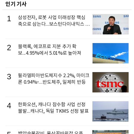
인기 기사
1
삼성전자, 로봇 사업 미래성장 핵심
축으로 삼는다...보스턴다이내믹스 출
신 이동건 부사장, 로보틱스 전략팀장
으로 선임
2
블랙록, 에코프로 지분 추가 확
보...4.95%에서 5.01%로 높아져
3
필라델피아반도체지수 2.2%, 마이크
론 0.94%↑...반도체주, 일제히 반등
4
한화오션, 캐나다 잠수함 사업 선정
불발...캐나다, 독일 TKMS 선정 발표
백양숯불갈비, 울산꽃바위점 오픈...