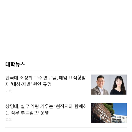
대학뉴스
단국대 조정희 교수 연구팀, 폐암 표적항암
제 '내성·재발' 원인 규명
교육
상명대, 실무 역량 키우는 ‘현직자와 함께하
는 직무 부트캠프’ 운영
교육