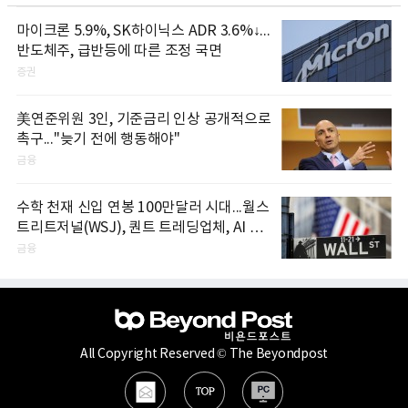
마이크론 5.9%, SK하이닉스 ADR 3.6%↓...
반도체주, 급반등에 따른 조정 국면
증권
美연준위원 3인, 기준금리 인상 공개적으로
촉구..."늦기 전에 행동해야"
금융
수학 천재 신입 연봉 100만달러 시대...월스
트리트저널(WSJ), 퀀트 트레딩업체, AI 기
업들 인재 확보 경쟁
금융
All Copyright Reserved © The Beyondpost