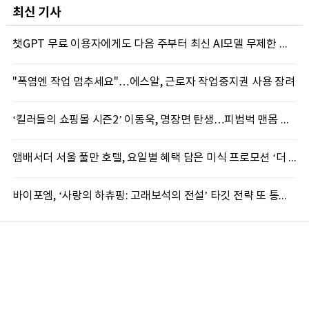
최신 기사
챗GPT 무료 이용자에게도 다음 주부터 최신 AI모델 무제한 제공...오픈AI, GPT-5.6 '루나' 모델 제한없이 제공키로
"폭염엔 작업 멈추세요"…에스알, 근로자 작업중지권 사용 장려
‘킬러들의 쇼핑몰 시즌2’ 이동욱, 명장면 탄생…피범벅 맨몸 액션 ‘감탄’
앰배서더 서울 풀만 호텔, 요일별 혜택 담은 미식 프로모션 ‘더 킹스 : 다이닝 프리빌리지즈’ 선봬
바이포엠, ‘사랑의 하츄핑: 고래보석의 전설’ 타깃 전략 또 통했다