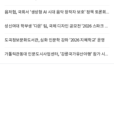
음저협, 국회서 '생성형 AI 시대 음악 창작자 보호' 정책 토론회 10일 개최
성신여대 학부생 '다온' 팀, 국제 디자인 공모전 '2026 스파크 어워드' 동상 수상
도곡정보문화도서관, 심화 인문학 강좌 '2026 지혜학교' 운영
가톨릭관동대 인문도시사업센터, '강릉국가유산야행' 참가 시민 15명 모집