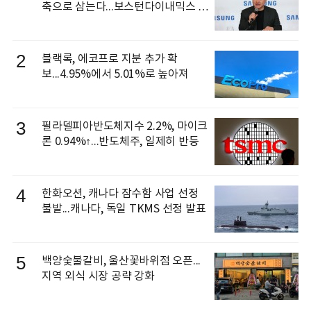
축으로 삼는다...보스턴다이내믹스 출
신 이동건 부사장, 로보틱스 전략팀장
으로 선임
2
블랙록, 에코프로 지분 추가 확
보...4.95%에서 5.01%로 높아져
3
필라델피아반도체지수 2.2%, 마이크
론 0.94%↑...반도체주, 일제히 반등
4
한화오션, 캐나다 잠수함 사업 선정
불발...캐나다, 독일 TKMS 선정 발표
5
백양숯불갈비, 울산꽃바위점 오픈...
지역 외식 시장 공략 강화