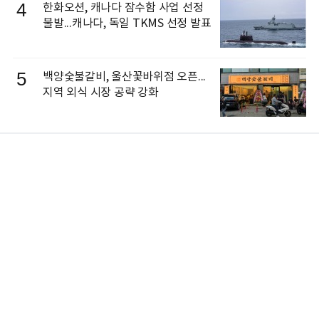
4
한화오션, 캐나다 잠수함 사업 선정
불발...캐나다, 독일 TKMS 선정 발표
5
백양숯불갈비, 울산꽃바위점 오픈...
지역 외식 시장 공략 강화