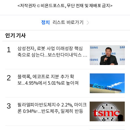
<저작권자 © 비욘드포스트, 무단 전재 및 재배포 금지>
정치
리스트 바로가기
인기 기사
1
삼성전자, 로봇 사업 미래성장 핵심
축으로 삼는다...보스턴다이내믹스 출
신 이동건 부사장, 로보틱스 전략팀장
으로 선임
2
블랙록, 에코프로 지분 추가 확
보...4.95%에서 5.01%로 높아져
3
필라델피아반도체지수 2.2%, 마이크
론 0.94%↑...반도체주, 일제히 반등