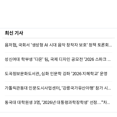
최신 기사
음저협, 국회서 '생성형 AI 시대 음악 창작자 보호' 정책 토론회 10일 개최
성신여대 학부생 '다온' 팀, 국제 디자인 공모전 '2026 스파크 어워드' 동상 수상
도곡정보문화도서관, 심화 인문학 강좌 '2026 지혜학교' 운영
가톨릭관동대 인문도시사업센터, '강릉국가유산야행' 참가 시민 15명 모집
동국대 대학원생 3명, '2026년 대통령과학장학생' 선정…"차세대 연구자 발굴"