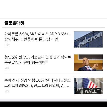
글로벌마켓
마이크론 5.9%, SK하이닉스 ADR 3.6%↓...
반도체주, 급반등에 따른 조정 국면
증권
美연준위원 3인, 기준금리 인상 공개적으로
촉구..."늦기 전에 행동해야"
금융
수학 천재 신입 연봉 100만달러 시대...월스
트리트저널(WSJ), 퀀트 트레딩업체, AI 기
업들 인재 확보 경쟁
금융