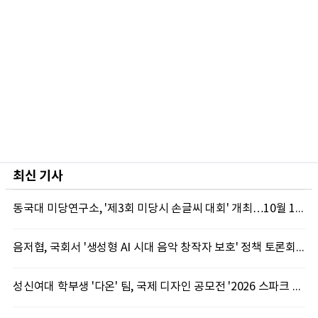
최신 기사
동국대 미당연구소, '제3회 미당시 손글씨 대회' 개최…10월 12일까지 접수
음저협, 국회서 '생성형 AI 시대 음악 창작자 보호' 정책 토론회 10일 개최
성신여대 학부생 '다온' 팀, 국제 디자인 공모전 '2026 스파크 어워드' 동상 수상