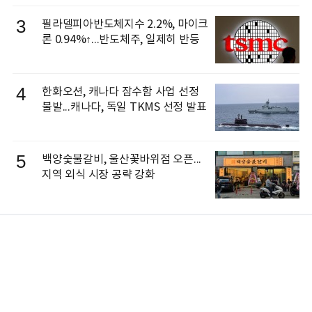
3
필라델피아반도체지수 2.2%, 마이크
론 0.94%↑...반도체주, 일제히 반등
4
한화오션, 캐나다 잠수함 사업 선정
불발...캐나다, 독일 TKMS 선정 발표
5
백양숯불갈비, 울산꽃바위점 오픈...
지역 외식 시장 공략 강화