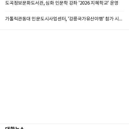
도곡정보문화도서관, 심화 인문학 강좌 '2026 지혜학교' 운영
가톨릭관동대 인문도시사업센터, '강릉국가유산야행' 참가 시민 15명 모집