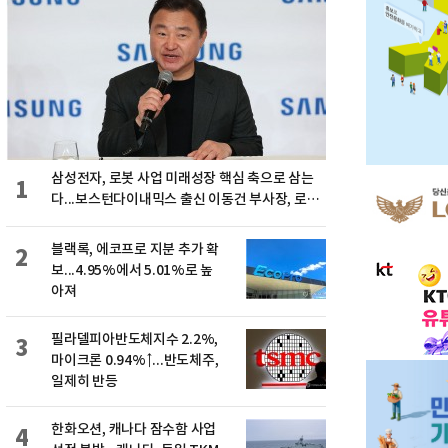
삼성전자, 로봇 사업 미래성장 핵심 축으로 삼는
1
다...보스턴다이내믹스 출신 이동건 부사장, 로보
틱스 전략팀장으로 선임
블랙록, 에코프로 지분 추가 확
2
보...4.95%에서 5.01%로 높
아져
필라델피아반도체지수 2.2%,
3
마이크론 0.94%↑...반도체주,
일제히 반등
한화오션, 캐나다 잠수함 사업
4