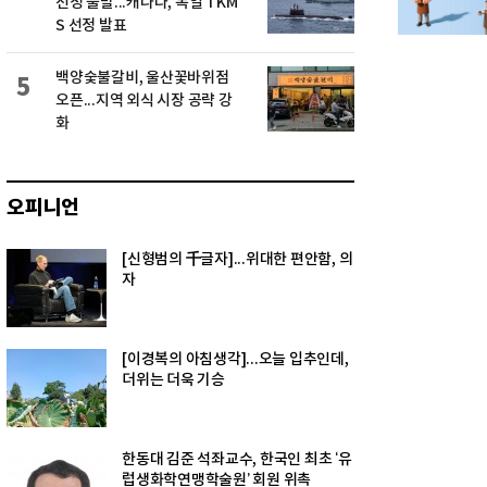
선정 불발...캐나다, 독일 TKM
S 선정 발표
백양숯불갈비, 울산꽃바위점
5
오픈...지역 외식 시장 공략 강
화
오피니언
[신형범의 千글자]...위대한 편안함, 의
자
[이경복의 아침생각]...오늘 입추인데,
더위는 더욱 기승
한동대 김준 석좌교수, 한국인 최초 ‘유
럽생화학연맹학술원’ 회원 위촉