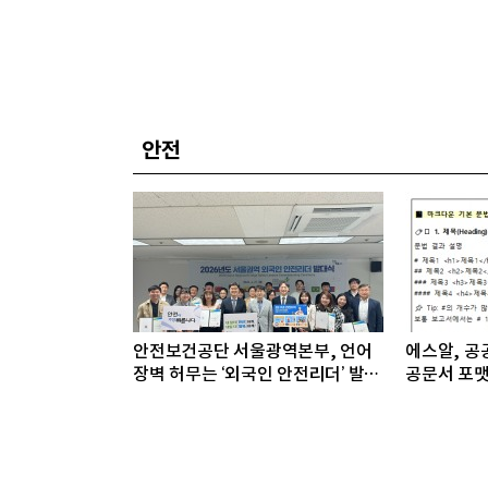
안전
안전보건공단 서울광역본부, 언어
에스알, 공공
장벽 허무는 ‘외국인 안전리더’ 발대
공문서 포맷
식 개최