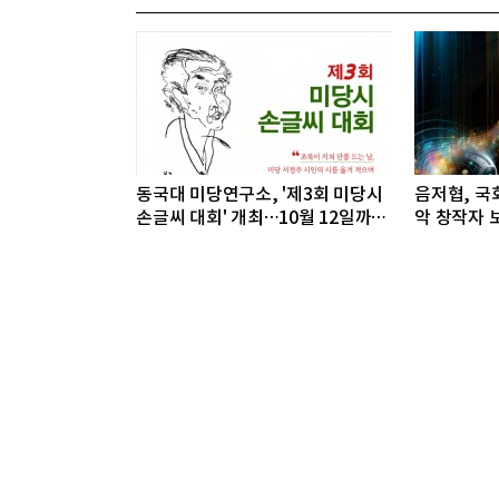
동국대 미당연구소, '제3회 미당시
음저협, 국회
손글씨 대회' 개최…10월 12일까지
악 창작자 보
접수
개최