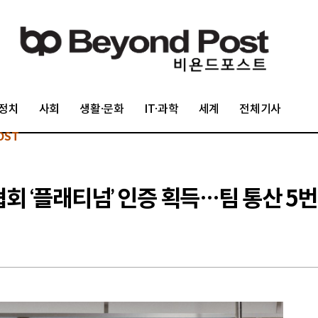
정치
사회
생활·문화
IT·과학
세계
전체기사
OST
협회 ‘플래티넘’ 인증 획득…팀 통산 5