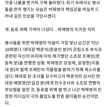
각종 나물을 한가득 구해 돌아왔다. 위기 속에서도 병사
들을 먼저 챙기는 모습은 박재영의 책임감을 여실히 드
러내 깊은 인상을 각인시켰다.
셋. 동료 위해 기꺼이 나섰다…박재영의 뜨거운 의리
병사들을 위한 박재영의 마음이 가장 빛난 순간은 지난
10화였다. 대대장 백춘익(정웅인 분)이 강림소초 부식과
관련된 자신의 비리에 이의 제기했던 소초장 조예린(한
동희 분)을 연행한 상황. 박재영은 강성재, 윤동현(이홍
내 분)과 함께 조예린의 억울함을 밝히기 위해 목소리를
냈다. 제대로 된 조사를 요구하고자 백춘익의 상사인 연
대장 배원영(안길강 분)에게 전수조사와 소초장 연행의
부당함을 알린 것. 동료를 위해 발 벗고 나선 박재영의 진
정한 리더십이 극의 몰입도를 한층 끌어올린 순간이었
다.