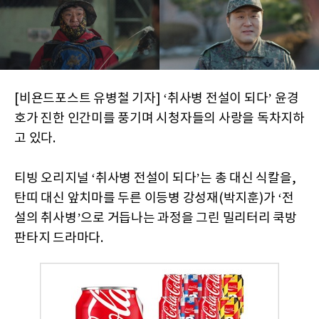
[비욘드포스트 유병철 기자] ‘취사병 전설이 되다’ 윤경
호가 진한 인간미를 풍기며 시청자들의 사랑을 독차지하
고 있다.
티빙 오리지널 ‘취사병 전설이 되다’는 총 대신 식칼을,
탄띠 대신 앞치마를 두른 이등병 강성재(박지훈)가 ‘전
설의 취사병’으로 거듭나는 과정을 그린 밀리터리 쿡방
판타지 드라마다.