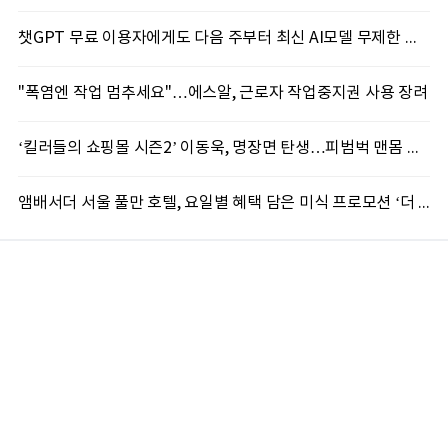
챗GPT 무료 이용자에게도 다음 주부터 최신 AI모델 무제한 제공...오픈AI, GPT-5.6 '루나' 모델 제한없이 제공키로
"폭염엔 작업 멈추세요"…에스알, 근로자 작업중지권 사용 장려
‘킬러들의 쇼핑몰 시즌2’ 이동욱, 명장면 탄생…피범벅 맨몸 액션 ‘감탄’
앰배서더 서울 풀만 호텔, 요일별 혜택 담은 미식 프로모션 ‘더 킹스 : 다이닝 프리빌리지즈’ 선봬