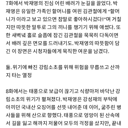
7화에서 박재영의 진심 어린 배려가 눈길을 끌었다. 박
재영은 유일한 가족인 할머니를 여읜 김관철에게 “할머
니가 이라고 보고 있으면 참말로 좋아하시겄다!”며 거칠
지만 따뜻한 말투로 그의 끼니를 챙기기 위해 애썼다. 또
한 새벽녘 홀로 슬픔에 잠긴 김관철을 묵묵히 다독이면
서 배려 깊은 면모를 드러내기도. 박재영의 따뜻함이 담
긴 이 장면은 시청자들에게 묵직한 여운을 남겼다.
둘. 위기에 빠진 강림소초를 위해 위험을 무릅쓰고 산까
지 타는 열정
8화에서는 태풍으로 보급이 끊기고 식량마저 바닥난 강
림소초의 위기가 펼쳐졌다. 박재영은 강성재의 부탁에
아끼던 국내산 오징어를 선뜻 내어준 데 이어, 굶주린 병
사들을 위해 산으로 향했다. 태풍으로 엉망이 된 산속에
서 길을 잃고 해까지 저물어 모두의 걱정을 샀지만, 끝내