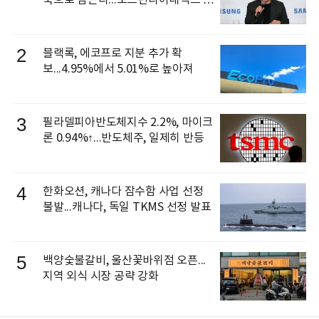
축으로 삼는다...보스턴다이내믹스 출
신 이동건 부사장, 로보틱스 전략팀장
으로 선임
2
블랙록, 에코프로 지분 추가 확
보...4.95%에서 5.01%로 높아져
3
필라델피아반도체지수 2.2%, 마이크
론 0.94%↑...반도체주, 일제히 반등
4
한화오션, 캐나다 잠수함 사업 선정
불발...캐나다, 독일 TKMS 선정 발표
5
백양숯불갈비, 울산꽃바위점 오픈...
지역 외식 시장 공략 강화