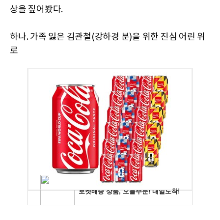
상을 짚어봤다.
하나. 가족 잃은 김관철(강하경 분)을 위한 진심 어린 위
로