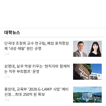
대학뉴스
단국대 조정희 교수 연구팀, 폐암 표적항암
제 '내성·재발' 원인 규명
교육
상명대, 실무 역량 키우는 ‘현직자와 함께하
는 직무 부트캠프’ 운영
교육
중앙대, 교육부 '2026 G-LAMP 사업' 예비
선정…최대 250억 원 확보
교육