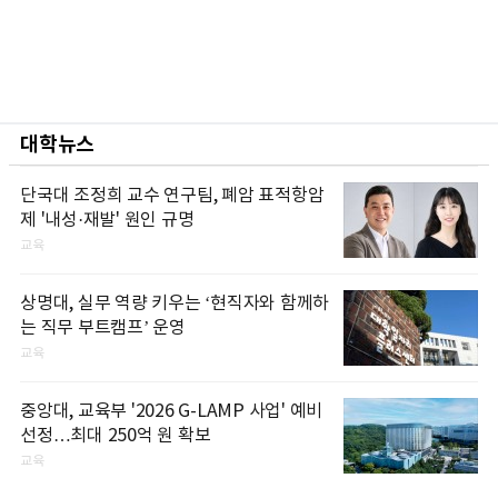
대학뉴스
단국대 조정희 교수 연구팀, 폐암 표적항암
제 '내성·재발' 원인 규명
교육
상명대, 실무 역량 키우는 ‘현직자와 함께하
는 직무 부트캠프’ 운영
교육
중앙대, 교육부 '2026 G-LAMP 사업' 예비
선정…최대 250억 원 확보
교육