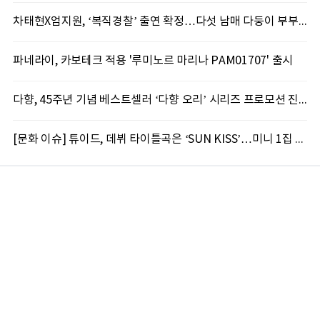
차태현X엄지원, ‘복직경찰’ 출연 확정…다섯 남매 다둥이 부부로 호흡
파네라이, 카보테크 적용 '루미노르 마리나 PAM01707' 출시
다향, 45주년 기념 베스트셀러 ‘다향 오리’ 시리즈 프로모션 진행
[문화 이슈] 튜이드, 데뷔 타이틀곡은 ‘SUN KISS’…미니 1집 프로모션 스케줄러 공개