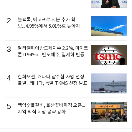
신 이동건 부사장, 로보틱스 전략팀장
으로 선임
2
블랙록, 에코프로 지분 추가 확
보...4.95%에서 5.01%로 높아져
3
필라델피아반도체지수 2.2%, 마이크
론 0.94%↑...반도체주, 일제히 반등
4
한화오션, 캐나다 잠수함 사업 선정
불발...캐나다, 독일 TKMS 선정 발표
5
백양숯불갈비, 울산꽃바위점 오픈...
지역 외식 시장 공략 강화