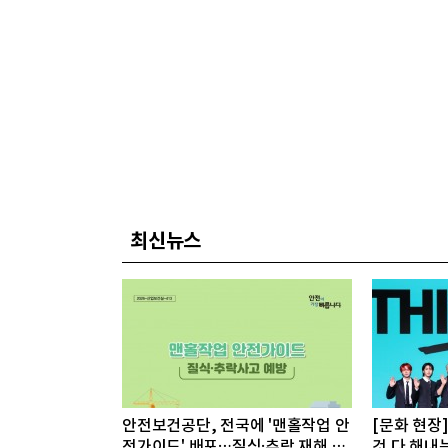
최신뉴스
안전보건공단, 전국에 '맨홀작업 안
[문화 현장
전가이드' 배포…질식·추락 재해 예
것 다 해내