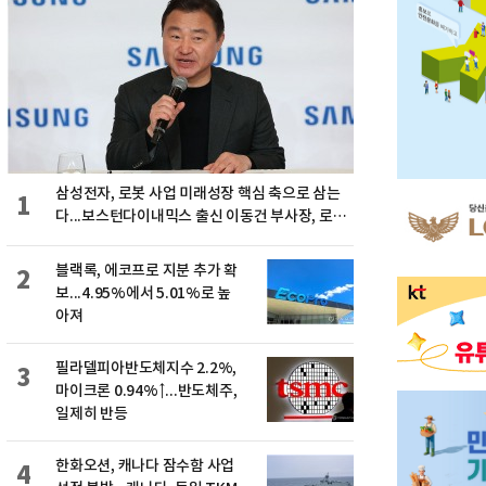
삼성전자, 로봇 사업 미래성장 핵심 축으로 삼는
1
다...보스턴다이내믹스 출신 이동건 부사장, 로보
틱스 전략팀장으로 선임
블랙록, 에코프로 지분 추가 확
2
보...4.95%에서 5.01%로 높
아져
필라델피아반도체지수 2.2%,
3
마이크론 0.94%↑...반도체주,
일제히 반등
한화오션, 캐나다 잠수함 사업
4