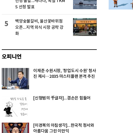
선정 불발...캐나다, 독일 TKM
S 선정 발표
백양숯불갈비, 울산꽃바위점
5
오픈...지역 외식 시장 공략 강
화
오피니언
이재준 수원시장, ‘창업도시 수원’ 청사
진 제시…2035 마스터플랜 본격 추진
[신형범의 千글자]...겸손은 힘들어
[이경복의 아침생각]...한국적 정서와
아름다움 그린 이만익