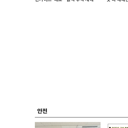
방 총력
라”
안전