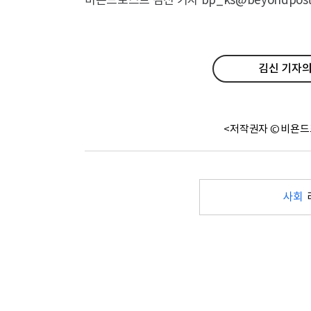
비욘드포스트 김신 기자 bp_ks@beyondpost.
김신 기자의
<저작권자 © 비욘드
사회