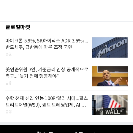
글로벌마켓
마이크론 5.9%, SK하이닉스 ADR 3.6%↓...
반도체주, 급반등에 따른 조정 국면
증권
美연준위원 3인, 기준금리 인상 공개적으로
촉구..."늦기 전에 행동해야"
금융
수학 천재 신입 연봉 100만달러 시대...월스
트리트저널(WSJ), 퀀트 트레딩업체, AI 기
업들 인재 확보 경쟁
금융