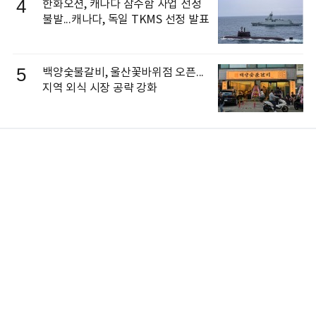
4
한화오션, 캐나다 잠수함 사업 선정
불발...캐나다, 독일 TKMS 선정 발표
5
백양숯불갈비, 울산꽃바위점 오픈...
지역 외식 시장 공략 강화