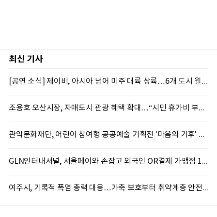
최신 기사
[공연 소식] 제이비, 아시아 넘어 미주 대륙 상륙…6개 도시 월드투어 포문
조용호 오산시장, 자매도시 관광 혜택 확대…“시민 휴가비 부담 덜겠다”
관악문화재단, 어린이 참여형 공공예술 기획전 '마음의 기후' 8일 개막
GLN인터내셔널, 서울페이와 손잡고 외국인 OR결제 가맹점 150만곳으로 확대
여주시, 기록적 폭염 총력 대응…가축 보호부터 취약계층 안전까지 현장 대응 강화