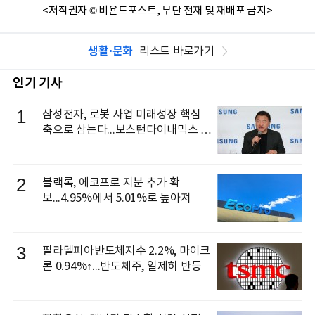
<저작권자 © 비욘드포스트, 무단 전재 및 재배포 금지>
생활·문화
리스트 바로가기
인기 기사
1
삼성전자, 로봇 사업 미래성장 핵심
축으로 삼는다...보스턴다이내믹스 출
신 이동건 부사장, 로보틱스 전략팀장
으로 선임
2
블랙록, 에코프로 지분 추가 확
보...4.95%에서 5.01%로 높아져
3
필라델피아반도체지수 2.2%, 마이크
론 0.94%↑...반도체주, 일제히 반등