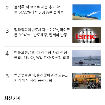
으로 선임
2
블랙록, 에코프로 지분 추가 확
보...4.95%에서 5.01%로 높아져
3
필라델피아반도체지수 2.2%, 마이크
론 0.94%↑...반도체주, 일제히 반등
4
한화오션, 캐나다 잠수함 사업 선정
불발...캐나다, 독일 TKMS 선정 발표
5
백양숯불갈비, 울산꽃바위점 오픈...
지역 외식 시장 공략 강화
최신 기사