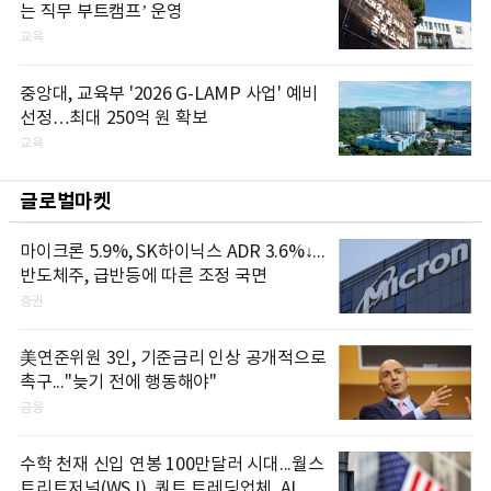
는 직무 부트캠프’ 운영
교육
중앙대, 교육부 '2026 G-LAMP 사업' 예비
선정…최대 250억 원 확보
교육
글로벌마켓
마이크론 5.9%, SK하이닉스 ADR 3.6%↓...
반도체주, 급반등에 따른 조정 국면
증권
美연준위원 3인, 기준금리 인상 공개적으로
촉구..."늦기 전에 행동해야"
금융
수학 천재 신입 연봉 100만달러 시대...월스
트리트저널(WSJ), 퀀트 트레딩업체, AI 기