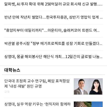
알파벳, AI 투자 확대 위해 250억달러 규모 회사채 신규 발행...블룸버그통신, 1150억달러 자금 몰려
반년 만에 작년치 벌었다…한국투자증권, 상반기 영업익 업계 첫 2조 돌파
"휴양지부터 데일리까지"…마운티아, 슬래커코어 트렌드 여름 신제품 선봬
박관열 광주시장 "정부 메가프로젝트를 성장 기회로 만들겠다"…첫 시정토론회 개최
상명대, 몽골 해외봉사단 해단식 개최…12일간의 글로벌 나눔 성료
대학뉴스
단국대 조정희 교수 연구팀, 폐암 표적항암
제 '내성·재발' 원인 규명
교육
상명대, 실무 역량 키우는 ‘현직자와 함께하