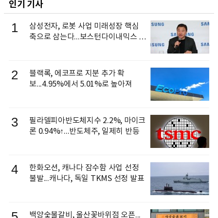
인기 기사
1
삼성전자, 로봇 사업 미래성장 핵심
축으로 삼는다...보스턴다이내믹스 출
신 이동건 부사장, 로보틱스 전략팀장
으로 선임
2
블랙록, 에코프로 지분 추가 확
보...4.95%에서 5.01%로 높아져
3
필라델피아반도체지수 2.2%, 마이크
론 0.94%↑...반도체주, 일제히 반등
4
한화오션, 캐나다 잠수함 사업 선정
불발...캐나다, 독일 TKMS 선정 발표
5
백양숯불갈비, 울산꽃바위점 오픈...