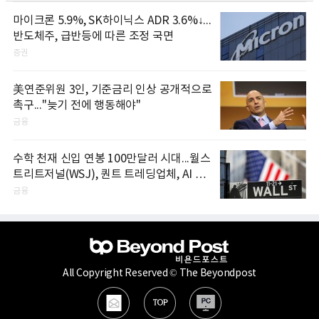
마이크론 5.9%, SK하이닉스 ADR 3.6%↓...
반도체주, 급반등에 따른 조정 국면
증권
美연준위원 3인, 기준금리 인상 공개적으로
촉구..."늦기 전에 행동해야"
금융
수학 천재 신입 연봉 100만달러 시대...월스
트리트저널(WSJ), 퀀트 트레딩업체, AI 기
업들 인재 확보 경쟁
금융
All Copyright Reserved © The Beyondpost