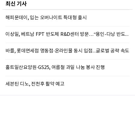
최신 기사
해피문데이, 입는 오버나이트 특대형 출시
이상일, 베트남 FPT 반도체 R&D센터 방문…“용인-다낭 반도체 협력 새 길 연다”
바를, 롯데면세점 명동점·온라인몰 동시 입점...글로벌 공략 속도
홀트일산요양원·GS25, 여름철 과일 나눔 봉사 진행
세븐틴 디노, 전천후 활약 예고