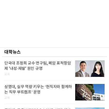
대학뉴스
단국대 조정희 교수 연구팀, 폐암 표적항암
제 '내성·재발' 원인 규명
교육
상명대, 실무 역량 키우는 ‘현직자와 함께하
는 직무 부트캠프’ 운영
교육