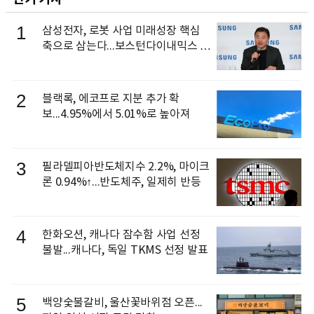
1
삼성전자, 로봇 사업 미래성장 핵심
축으로 삼는다...보스턴다이내믹스 출
신 이동건 부사장, 로보틱스 전략팀장
으로 선임
2
블랙록, 에코프로 지분 추가 확
보...4.95%에서 5.01%로 높아져
3
필라델피아반도체지수 2.2%, 마이크
론 0.94%↑...반도체주, 일제히 반등
4
한화오션, 캐나다 잠수함 사업 선정
불발...캐나다, 독일 TKMS 선정 발표
5
백양숯불갈비, 울산꽃바위점 오픈...