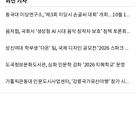
최신 기사
동국대 미당연구소, '제3회 미당시 손글씨 대회' 개최…10월 12일까지 접수
음저협, 국회서 '생성형 AI 시대 음악 창작자 보호' 정책 토론회 10일 개최
성신여대 학부생 '다온' 팀, 국제 디자인 공모전 '2026 스파크 어워드' 동상 수상
도곡정보문화도서관, 심화 인문학 강좌 '2026 지혜학교' 운영
가톨릭관동대 인문도시사업센터, '강릉국가유산야행' 참가 시민 15명 모집