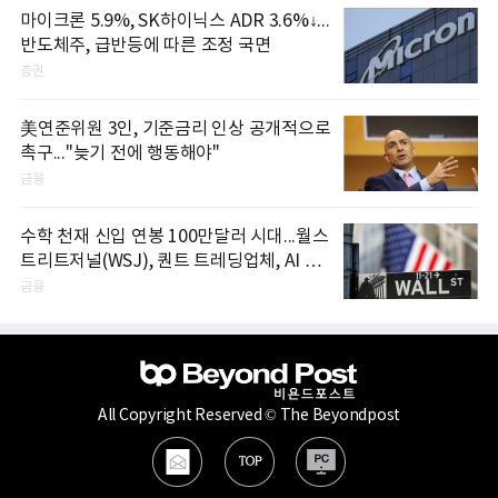
마이크론 5.9%, SK하이닉스 ADR 3.6%↓...
반도체주, 급반등에 따른 조정 국면
증권
美연준위원 3인, 기준금리 인상 공개적으로
촉구..."늦기 전에 행동해야"
금융
수학 천재 신입 연봉 100만달러 시대...월스
트리트저널(WSJ), 퀀트 트레딩업체, AI 기
업들 인재 확보 경쟁
금융
All Copyright Reserved © The Beyondpost