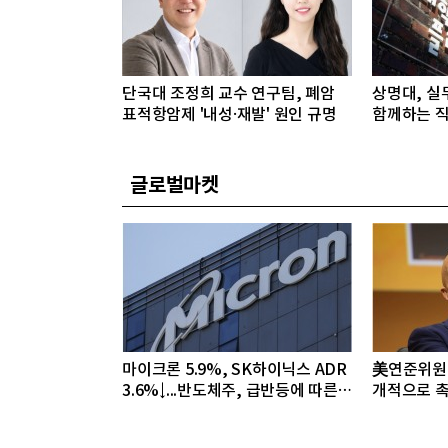
단국대 조정희 교수 연구팀, 폐암
상명대, 실
표적항암제 '내성·재발' 원인 규명
함께하는 직
글로벌마켓
마이크론 5.9%, SK하이닉스 ADR
美연준위원 
3.6%↓...반도체주, 급반등에 따른
개적으로 촉
조정 국면
야"