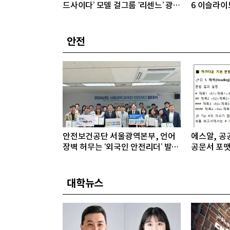
드사이다’ 모델 걸그룹 ‘리센느’ 광고
6 이슬라이
공개
안전
안전보건공단 서울광역본부, 언어
에스알, 공공
장벽 허무는 ‘외국인 안전리더’ 발대
공문서 포맷
식 개최
대학뉴스