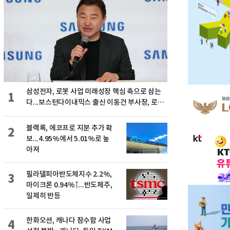
삼성전자, 로봇 사업 미래성장 핵심 축으로 삼는
1
다...보스턴다이내믹스 출신 이동건 부사장, 로보
틱스 전략팀장으로 선임
블랙록, 에코프로 지분 추가 확
2
보...4.95%에서 5.01%로 높
아져
필라델피아반도체지수 2.2%,
3
마이크론 0.94%↑...반도체주,
일제히 반등
한화오션, 캐나다 잠수함 사업
4