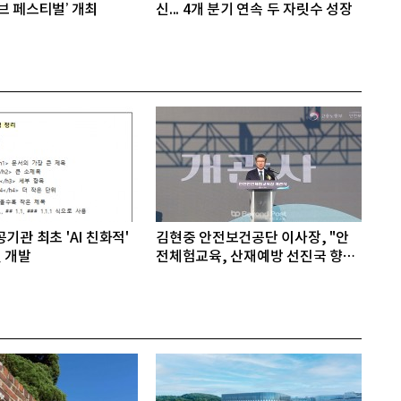
브 페스티벌’ 개최
신... 4개 분기 연속 두 자릿수 성장
기관 최초 'AI 친화적'
김현중 안전보건공단 이사장, "안
 개발
전체험교육, 산재예방 선진국 향한
첫걸음"