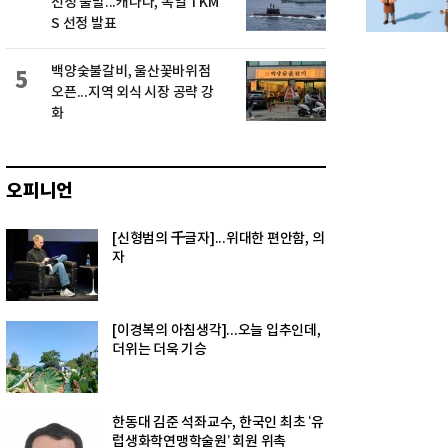
선정 불발...캐나다, 독일 TKM
S 선정 발표
백양숯불갈비, 울산꽃바위점
5
오픈...지역 외식 시장 공략 강
화
오피니언
[신형범의 千글자]...위대한 편안함, 의
자
[이경복의 아침생각]...오늘 입추인데,
더위는 더욱 기승
한동대 김준 석좌교수, 한국인 최초 ‘유
럽생화학연맹학술원’ 회원 위촉