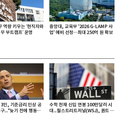
무 역량 키우는 ‘현직자와
중앙대, 교육부 '2026 G-LAMP 사
무 부트캠프’ 운영
업' 예비 선정…최대 250억 원 확보
3인, 기준금리 인상 공
수학 천재 신입 연봉 100만달러 시
구..."늦기 전에 행동해
대...월스트리트저널(WSJ), 퀀트 트
레딩업체, AI 기업들 인재 확보 경
쟁