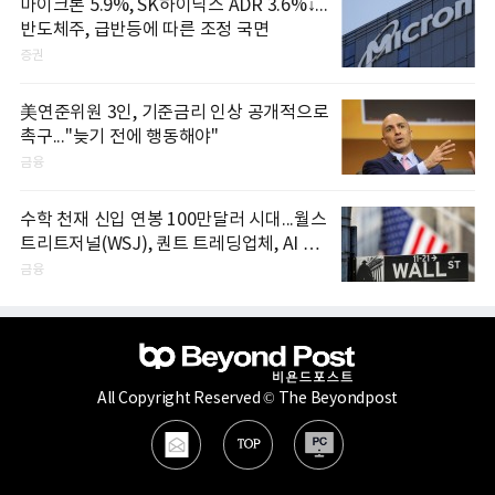
마이크론 5.9%, SK하이닉스 ADR 3.6%↓...
반도체주, 급반등에 따른 조정 국면
증권
美연준위원 3인, 기준금리 인상 공개적으로
촉구..."늦기 전에 행동해야"
금융
수학 천재 신입 연봉 100만달러 시대...월스
트리트저널(WSJ), 퀀트 트레딩업체, AI 기
업들 인재 확보 경쟁
금융
All Copyright Reserved © The Beyondpost