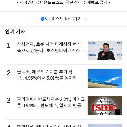
<저작권자 © 비욘드포스트, 무단 전재 및 재배포 금지>
경제
리스트 바로가기
인기 기사
1
삼성전자, 로봇 사업 미래성장 핵심
축으로 삼는다...보스턴다이내믹스 출
신 이동건 부사장, 로보틱스 전략팀장
으로 선임
2
블랙록, 에코프로 지분 추가 확
보...4.95%에서 5.01%로 높아져
3
필라델피아반도체지수 2.2%, 마이크
론 0.94%↑...반도체주, 일제히 반등