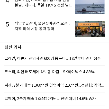
4
한화오션, 캐나다 잠수함 사업 선정
불발...캐나다, 독일 TKMS 선정 발표
5
백양숯불갈비, 울산꽃바위점 오픈...
지역 외식 시장 공략 강화
최신 기사
코레일, 하반기 신입사원 600명 뽑는다…18일부터 원서 접수
코스피, 외인 매도세에 약보합 마감…SK하이닉스 4.88%↓
씨젠, 2분기 매출 1,360억원·영업이익 216억원...전년 比 각각 19.2%·586.4% 증가
코웨이, 2분기 매출 1조4422억원…전년 대비 14.6% 증가