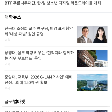
BTF 푸른나무재단, 한·말 청소년 디지털 라운드테이블 개최
대학뉴스
단국대 조정희 교수 연구팀, 폐암 표적항암
제 '내성·재발' 원인 규명
교육
상명대, 실무 역량 키우는 ‘현직자와 함께하
는 직무 부트캠프’ 운영
교육
중앙대, 교육부 '2026 G-LAMP 사업' 예비
선정…최대 250억 원 확보
교육
글로벌마켓