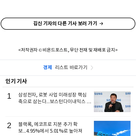
김신 기자의 다른 기사 보러 가기
<저작권자 © 비욘드포스트, 무단 전재 및 재배포 금지>
경제
리스트 바로가기
인기 기사
1
삼성전자, 로봇 사업 미래성장 핵심
축으로 삼는다...보스턴다이내믹스 출
신 이동건 부사장, 로보틱스 전략팀장
으로 선임
2
블랙록, 에코프로 지분 추가 확
보...4.95%에서 5.01%로 높아져