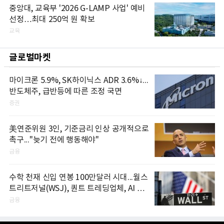
중앙대, 교육부 '2026 G-LAMP 사업' 예비
선정…최대 250억 원 확보
교육
글로벌마켓
마이크론 5.9%, SK하이닉스 ADR 3.6%↓...
반도체주, 급반등에 따른 조정 국면
증권
美연준위원 3인, 기준금리 인상 공개적으로
촉구..."늦기 전에 행동해야"
금융
수학 천재 신입 연봉 100만달러 시대...월스
트리트저널(WSJ), 퀀트 트레딩업체, AI 기
업들 인재 확보 경쟁
금융