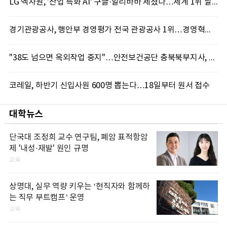
LG 엑사원, '산업 특화 AI' 구글·알리바바 제쳤다…세계 1위 달성
경기관광공사, 행안부 경영평가 전국 관광공사 1위…경영혁신 성과 인정
"38도 넘으면 옥외작업 중지"…안전보건공단 충북북부지사, 코레일과 폭염 예방 캠페인
코레일, 하반기 신입사원 600명 뽑는다…18일부터 원서 접수
대학뉴스
단국대 조정희 교수 연구팀, 폐암 표적항암
제 '내성·재발' 원인 규명
교육
상명대, 실무 역량 키우는 ‘현직자와 함께하
는 직무 부트캠프’ 운영
교육