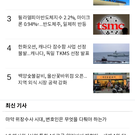
3
필라델피아반도체지수 2.2%, 마이크
론 0.94%↑...반도체주, 일제히 반등
4
한화오션, 캐나다 잠수함 사업 선정
불발...캐나다, 독일 TKMS 선정 발표
5
백양숯불갈비, 울산꽃바위점 오픈...
지역 외식 시장 공략 강화
최신 기사
마약 위장수사 시대, 변호인은 무엇을 다퉈야 하는가