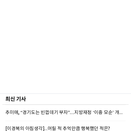
최신 기사
추미애, “경기도는 빈껍데기 부자”…지방재정 ‘이중 모순’ 개편 촉구
[이경복의 아침생각]...어릴 적 추억만큼 행복했던 적은?