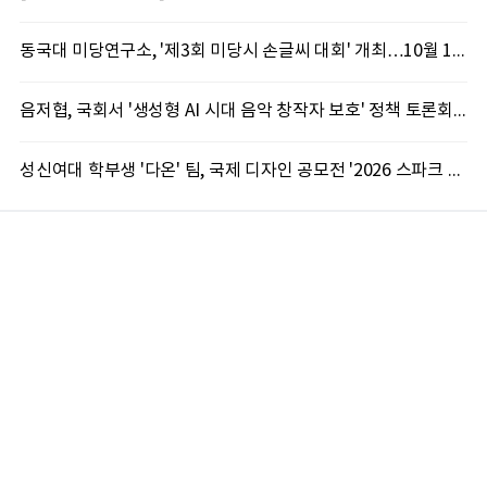
동국대 미당연구소, '제3회 미당시 손글씨 대회' 개최…10월 12일까지 접수
음저협, 국회서 '생성형 AI 시대 음악 창작자 보호' 정책 토론회 10일 개최
성신여대 학부생 '다온' 팀, 국제 디자인 공모전 '2026 스파크 어워드' 동상 수상