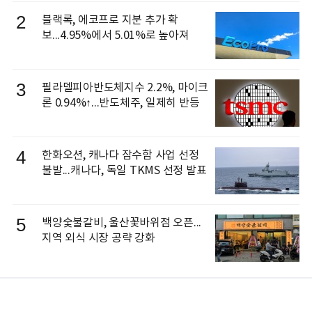
2
블랙록, 에코프로 지분 추가 확
보...4.95%에서 5.01%로 높아져
3
필라델피아반도체지수 2.2%, 마이크
론 0.94%↑...반도체주, 일제히 반등
4
한화오션, 캐나다 잠수함 사업 선정
불발...캐나다, 독일 TKMS 선정 발표
5
백양숯불갈비, 울산꽃바위점 오픈...
지역 외식 시장 공략 강화