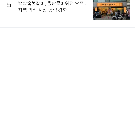
5
백양숯불갈비, 울산꽃바위점 오픈...
지역 외식 시장 공략 강화