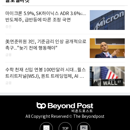
글로벌마켓
마이크론 5.9%, SK하이닉스 ADR 3.6%↓...
반도체주, 급반등에 따른 조정 국면
증권
美연준위원 3인, 기준금리 인상 공개적으로
촉구..."늦기 전에 행동해야"
금융
수학 천재 신입 연봉 100만달러 시대...월스
트리트저널(WSJ), 퀀트 트레딩업체, AI 기
업들 인재 확보 경쟁
금융
All Copyright Reserved © The Beyondpost