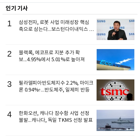
인기 기사
1
삼성전자, 로봇 사업 미래성장 핵심
축으로 삼는다...보스턴다이내믹스 출
신 이동건 부사장, 로보틱스 전략팀장
으로 선임
2
블랙록, 에코프로 지분 추가 확
보...4.95%에서 5.01%로 높아져
3
필라델피아반도체지수 2.2%, 마이크
론 0.94%↑...반도체주, 일제히 반등
4
한화오션, 캐나다 잠수함 사업 선정
불발...캐나다, 독일 TKMS 선정 발표