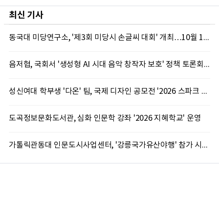
최신 기사
동국대 미당연구소, '제3회 미당시 손글씨 대회' 개최…10월 12일까지 접수
음저협, 국회서 '생성형 AI 시대 음악 창작자 보호' 정책 토론회 10일 개최
성신여대 학부생 '다온' 팀, 국제 디자인 공모전 '2026 스파크 어워드' 동상 수상
도곡정보문화도서관, 심화 인문학 강좌 '2026 지혜학교' 운영
가톨릭관동대 인문도시사업센터, '강릉국가유산야행' 참가 시민 15명 모집