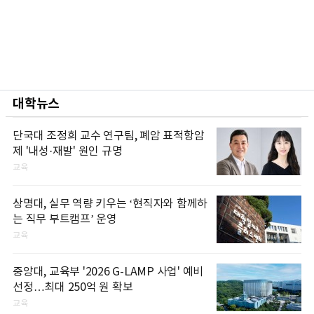
대학뉴스
단국대 조정희 교수 연구팀, 폐암 표적항암
제 '내성·재발' 원인 규명
교육
상명대, 실무 역량 키우는 ‘현직자와 함께하
는 직무 부트캠프’ 운영
교육
중앙대, 교육부 '2026 G-LAMP 사업' 예비
선정…최대 250억 원 확보
교육