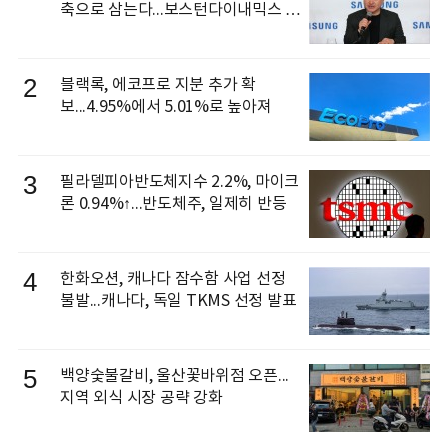
축으로 삼는다...보스턴다이내믹스 출
신 이동건 부사장, 로보틱스 전략팀장
으로 선임
2
블랙록, 에코프로 지분 추가 확
보...4.95%에서 5.01%로 높아져
3
필라델피아반도체지수 2.2%, 마이크
론 0.94%↑...반도체주, 일제히 반등
4
한화오션, 캐나다 잠수함 사업 선정
불발...캐나다, 독일 TKMS 선정 발표
5
백양숯불갈비, 울산꽃바위점 오픈...
지역 외식 시장 공략 강화