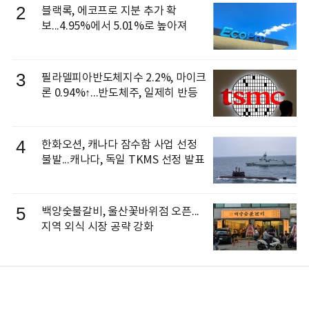
2
블랙록, 에코프로 지분 추가 확
보...4.95%에서 5.01%로 높아져
3
필라델피아반도체지수 2.2%, 마이크
론 0.94%↑...반도체주, 일제히 반등
4
한화오션, 캐나다 잠수함 사업 선정
불발...캐나다, 독일 TKMS 선정 발표
5
백양숯불갈비, 울산꽃바위점 오픈...
지역 외식 시장 공략 강화