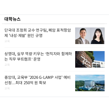
대학뉴스
단국대 조정희 교수 연구팀, 폐암 표적항암
제 '내성·재발' 원인 규명
교육
상명대, 실무 역량 키우는 ‘현직자와 함께하
는 직무 부트캠프’ 운영
교육
중앙대, 교육부 '2026 G-LAMP 사업' 예비
선정…최대 250억 원 확보
교육