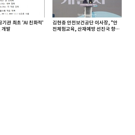
기관 최초 'AI 친화적'
김현중 안전보건공단 이사장, "안
 개발
전체험교육, 산재예방 선진국 향한
첫걸음"