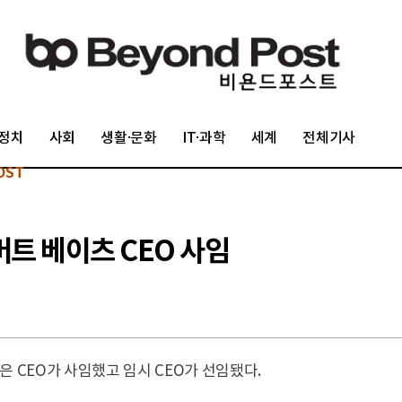
정치
사회
생활·문화
IT·과학
세계
전체기사
OST
버트 베이츠 CEO 사임
p )은 CEO가 사임했고 임시 CEO가 선임됐다.