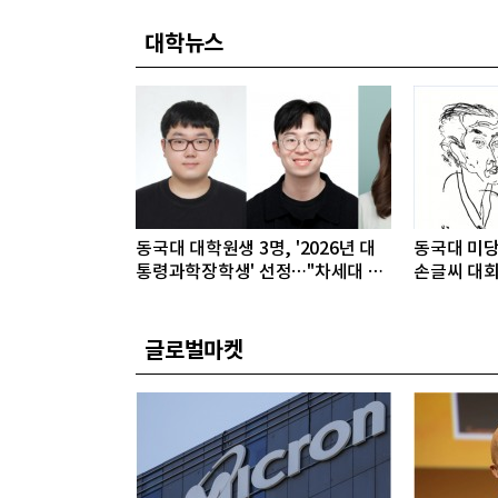
대학뉴스
동국대 대학원생 3명, '2026년 대
동국대 미당
통령과학장학생' 선정…"차세대 연
손글씨 대회
구자 발굴"
접수
글로벌마켓