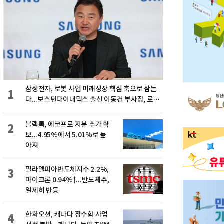
삼성전자, 로봇 사업 미래성장 핵심 축으로 삼는
1
다...보스턴다이내믹스 출신 이동건 부사장, 로보
틱스 전략팀장으로 선임
블랙록, 에코프로 지분 추가 확
2
보...4.95%에서 5.01%로 높
아져
필라델피아반도체지수 2.2%,
3
마이크론 0.94%↑...반도체주,
일제히 반등
한화오션, 캐나다 잠수함 사업
4