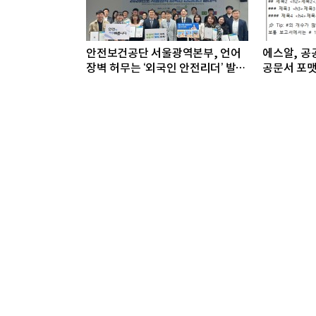
안전보건공단 서울광역본부, 언어
에스알, 공공
장벽 허무는 ‘외국인 안전리더’ 발대
공문서 포맷
식 개최