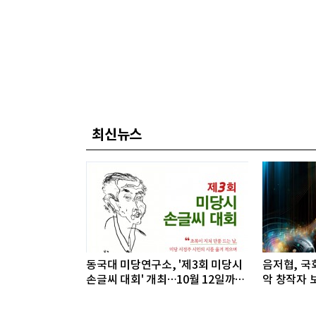
최신뉴스
동국대 미당연구소, '제3회 미당시
음저협, 국회
손글씨 대회' 개최…10월 12일까지
악 창작자 보
접수
개최