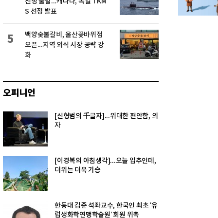
선정 불발...캐나다, 독일 TKM
S 선정 발표
백양숯불갈비, 울산꽃바위점
5
오픈...지역 외식 시장 공략 강
화
오피니언
[신형범의 千글자]...위대한 편안함, 의
자
[이경복의 아침생각]...오늘 입추인데,
더위는 더욱 기승
한동대 김준 석좌교수, 한국인 최초 ‘유
럽생화학연맹학술원’ 회원 위촉