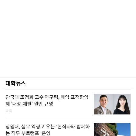
대학뉴스
단국대 조정희 교수 연구팀, 폐암 표적항암
제 '내성·재발' 원인 규명
교육
상명대, 실무 역량 키우는 ‘현직자와 함께하
는 직무 부트캠프’ 운영