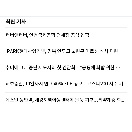
최신 기사
커버앤커버, 인천국제공항 면세점 공식 입점
IPARK현대산업개발, 말복 앞두고 노원구 어르신 식사 지원
추미애, 3대 종단 지도자와 첫 간담회…“공동체 화합 위한 소통 이어가겠다”
교보증권, 10일까지 연 7.40% ELB 공모…코스피200 지수 기초자산
에스알 동탄역, 새강지역아동센터에 물품 기부…취약계층 학습환경 개선 지원