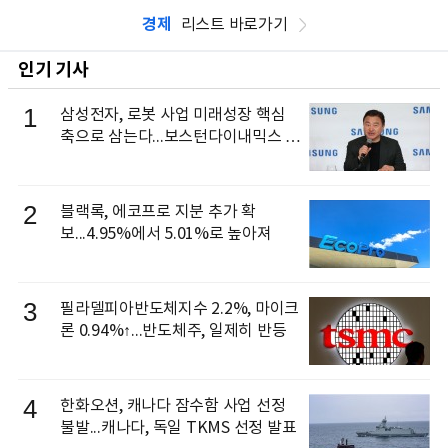
경제
리스트 바로가기
인기 기사
1
삼성전자, 로봇 사업 미래성장 핵심
축으로 삼는다...보스턴다이내믹스 출
신 이동건 부사장, 로보틱스 전략팀장
으로 선임
2
블랙록, 에코프로 지분 추가 확
보...4.95%에서 5.01%로 높아져
3
필라델피아반도체지수 2.2%, 마이크
론 0.94%↑...반도체주, 일제히 반등
4
한화오션, 캐나다 잠수함 사업 선정
불발...캐나다, 독일 TKMS 선정 발표