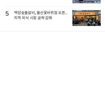
5
백양숯불갈비, 울산꽃바위점 오픈...
지역 외식 시장 공략 강화