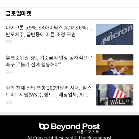
글로벌마켓
마이크론 5.9%, SK하이닉스 ADR 3.6%↓...
반도체주, 급반등에 따른 조정 국면
증권
美연준위원 3인, 기준금리 인상 공개적으로
촉구..."늦기 전에 행동해야"
금융
수학 천재 신입 연봉 100만달러 시대...월스
트리트저널(WSJ), 퀀트 트레딩업체, AI 기
업들 인재 확보 경쟁
금융
All Copyright Reserved © The Beyondpost