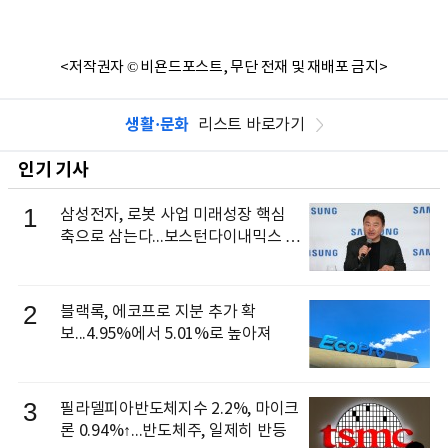
<저작권자 © 비욘드포스트, 무단 전재 및 재배포 금지>
생활·문화
리스트 바로가기
인기 기사
1
삼성전자, 로봇 사업 미래성장 핵심
축으로 삼는다...보스턴다이내믹스 출
신 이동건 부사장, 로보틱스 전략팀장
으로 선임
2
블랙록, 에코프로 지분 추가 확
보...4.95%에서 5.01%로 높아져
3
필라델피아반도체지수 2.2%, 마이크
론 0.94%↑...반도체주, 일제히 반등