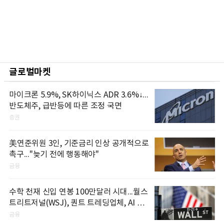
글로벌마켓
마이크론 5.9%, SK하이닉스 ADR 3.6%↓...
반도체주, 급반등에 따른 조정 국면
증권
美연준위원 3인, 기준금리 인상 공개적으로
촉구..."늦기 전에 행동해야"
금융
수학 천재 신입 연봉 100만달러 시대...월스
트리트저널(WSJ), 퀀트 트레딩업체, AI 기
업들 인재 확보 경쟁
금융