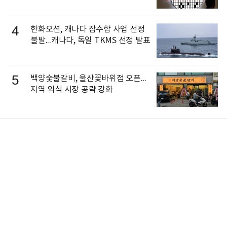
4
한화오션, 캐나다 잠수함 사업 선정
불발...캐나다, 독일 TKMS 선정 발표
5
백양숯불갈비, 울산꽃바위점 오픈...
지역 외식 시장 공략 강화