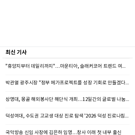
최신 기사
"휴양지부터 데일리까지"…마운티아, 슬래커코어 트렌드 여름 신제품 선봬
박관열 광주시장 "정부 메가프로젝트를 성장 기회로 만들겠다"…첫 시정토론회 개최
상명대, 몽골 해외봉사단 해단식 개최…12일간의 글로벌 나눔 성료
덕성여대, 수도권 고교생 대상 진로 탐색 '2026 덕성 진로나침판' 개최
국악방송 신임 사장에 김은하 임명…창사 이래 첫 내부 출신