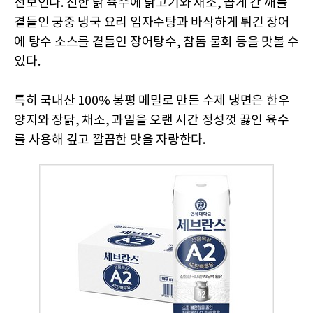
선보인다. 진한 닭 육수에 닭고기와 채소, 곱게 간 깨를
곁들인 궁중 냉국 요리 임자수탕과 바삭하게 튀긴 장어
에 탕수 소스를 곁들인 장어탕수, 참돔 물회 등을 맛볼 수
있다.
특히 국내산 100% 봉평 메밀로 만든 수제 냉면은 한우
양지와 장닭, 채소, 과일을 오랜 시간 정성껏 끓인 육수
를 사용해 깊고 깔끔한 맛을 자랑한다.