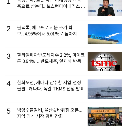
1
삼성전자, 로봇 사업 미래성장 핵심
축으로 삼는다...보스턴다이내믹스 출
신 이동건 부사장, 로보틱스 전략팀장
으로 선임
2
블랙록, 에코프로 지분 추가 확
보...4.95%에서 5.01%로 높아져
3
필라델피아반도체지수 2.2%, 마이크
론 0.94%↑...반도체주, 일제히 반등
4
한화오션, 캐나다 잠수함 사업 선정
불발...캐나다, 독일 TKMS 선정 발표
5
백양숯불갈비, 울산꽃바위점 오픈...
지역 외식 시장 공략 강화