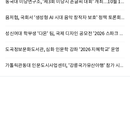
동국대 미당연구소, '제3회 미당시 손글씨 대회' 개최…10월 12일까지 접수
음저협, 국회서 '생성형 AI 시대 음악 창작자 보호' 정책 토론회 10일 개최
성신여대 학부생 '다온' 팀, 국제 디자인 공모전 '2026 스파크 어워드' 동상 수상
도곡정보문화도서관, 심화 인문학 강좌 '2026 지혜학교' 운영
가톨릭관동대 인문도시사업센터, '강릉국가유산야행' 참가 시민 15명 모집