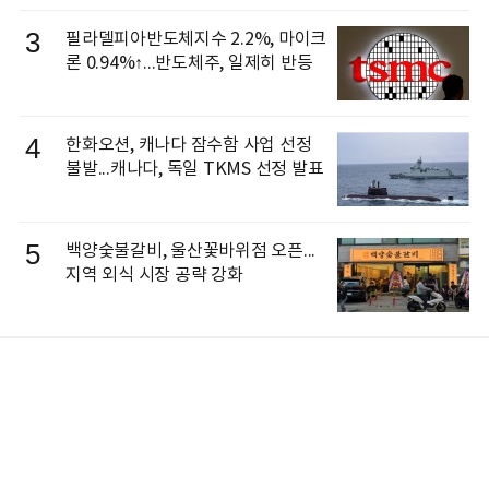
3
필라델피아반도체지수 2.2%, 마이크
론 0.94%↑...반도체주, 일제히 반등
4
한화오션, 캐나다 잠수함 사업 선정
불발...캐나다, 독일 TKMS 선정 발표
5
백양숯불갈비, 울산꽃바위점 오픈...
지역 외식 시장 공략 강화