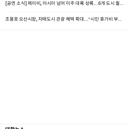
[공연 소식] 제이비, 아시아 넘어 미주 대륙 상륙…6개 도시 월드투어 포문
조용호 오산시장, 자매도시 관광 혜택 확대…“시민 휴가비 부담 덜겠다”