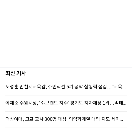
최신 기사
도성훈 인천시교육감, 주민직선 5기 공약 실행력 점검…“교육현장 변화로 이어져야”
이재준 수원시장, 'K-브랜드 지수' 경기도 지자체장 1위…빅데이터가 주목한 행정 리더십
덕성여대, 고교 교사 300명 대상 '의약학계열 대입 지도 세미나' 성료