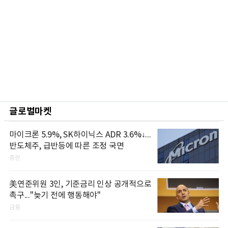
글로벌마켓
마이크론 5.9%, SK하이닉스 ADR 3.6%↓...
반도체주, 급반등에 따른 조정 국면
증권
美연준위원 3인, 기준금리 인상 공개적으로
촉구..."늦기 전에 행동해야"
금융