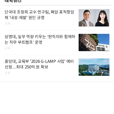
대학뉴스
단국대 조정희 교수 연구팀, 폐암 표적항암
제 '내성·재발' 원인 규명
교육
상명대, 실무 역량 키우는 ‘현직자와 함께하
는 직무 부트캠프’ 운영
교육
중앙대, 교육부 '2026 G-LAMP 사업' 예비
선정…최대 250억 원 확보
교육