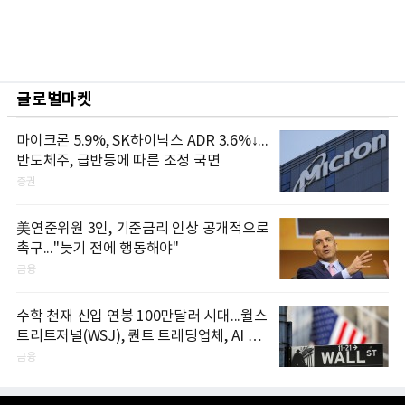
글로벌마켓
마이크론 5.9%, SK하이닉스 ADR 3.6%↓...
반도체주, 급반등에 따른 조정 국면
증권
美연준위원 3인, 기준금리 인상 공개적으로
촉구..."늦기 전에 행동해야"
금융
수학 천재 신입 연봉 100만달러 시대...월스
트리트저널(WSJ), 퀀트 트레딩업체, AI 기
업들 인재 확보 경쟁
금융