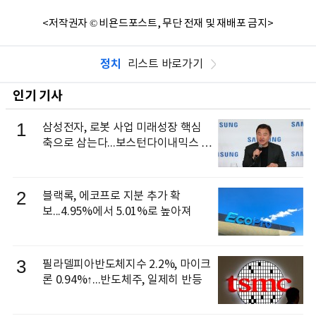
<저작권자 © 비욘드포스트, 무단 전재 및 재배포 금지>
정치
리스트 바로가기
인기 기사
1
삼성전자, 로봇 사업 미래성장 핵심
축으로 삼는다...보스턴다이내믹스 출
신 이동건 부사장, 로보틱스 전략팀장
으로 선임
2
블랙록, 에코프로 지분 추가 확
보...4.95%에서 5.01%로 높아져
3
필라델피아반도체지수 2.2%, 마이크
론 0.94%↑...반도체주, 일제히 반등