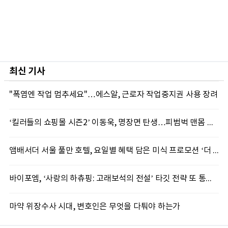
최신 기사
"폭염엔 작업 멈추세요"…에스알, 근로자 작업중지권 사용 장려
‘킬러들의 쇼핑몰 시즌2’ 이동욱, 명장면 탄생…피범벅 맨몸 액션 ‘감탄’
앰배서더 서울 풀만 호텔, 요일별 혜택 담은 미식 프로모션 ‘더 킹스 : 다이닝 프리빌리지즈’ 선봬
바이포엠, ‘사랑의 하츄핑: 고래보석의 전설’ 타깃 전략 또 통했다
마약 위장수사 시대, 변호인은 무엇을 다퉈야 하는가