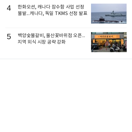
4
한화오션, 캐나다 잠수함 사업 선정
불발...캐나다, 독일 TKMS 선정 발표
5
백양숯불갈비, 울산꽃바위점 오픈...
지역 외식 시장 공략 강화