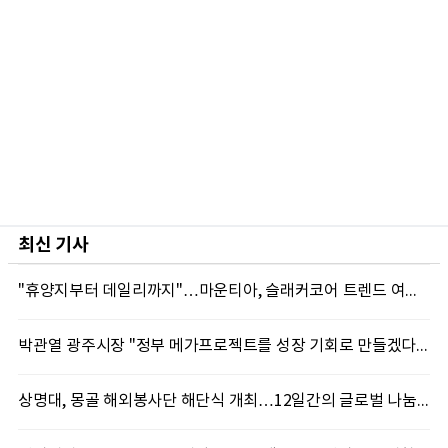
최신 기사
"휴양지부터 데일리까지"…마운티아, 슬래커코어 트렌드 여름 신제품 선봬
박관열 광주시장 "정부 메가프로젝트를 성장 기회로 만들겠다"…첫 시정토론회 개최
상명대, 몽골 해외봉사단 해단식 개최…12일간의 글로벌 나눔 성료