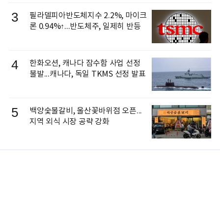
3
필라델피아반도체지수 2.2%, 마이크
론 0.94%↑...반도체주, 일제히 반등
4
한화오션, 캐나다 잠수함 사업 선정
불발...캐나다, 독일 TKMS 선정 발표
5
백양숯불갈비, 울산꽃바위점 오픈...
지역 외식 시장 공략 강화