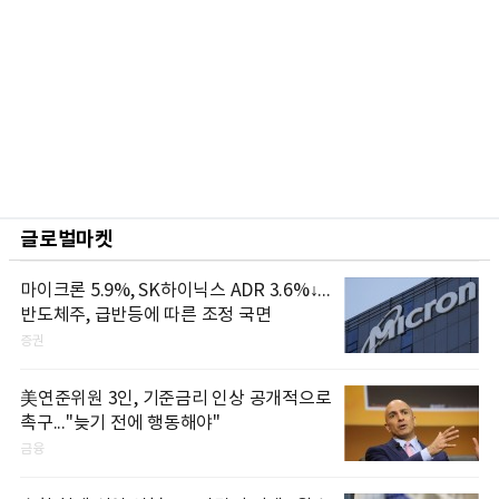
글로벌마켓
마이크론 5.9%, SK하이닉스 ADR 3.6%↓...
반도체주, 급반등에 따른 조정 국면
증권
美연준위원 3인, 기준금리 인상 공개적으로
촉구..."늦기 전에 행동해야"
금융