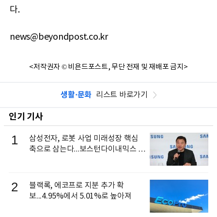
다.
news@beyondpost.co.kr
<저작권자 © 비욘드포스트, 무단 전재 및 재배포 금지>
생활·문화
리스트 바로가기
인기 기사
1
삼성전자, 로봇 사업 미래성장 핵심
축으로 삼는다...보스턴다이내믹스 출
신 이동건 부사장, 로보틱스 전략팀장
으로 선임
2
블랙록, 에코프로 지분 추가 확
보...4.95%에서 5.01%로 높아져