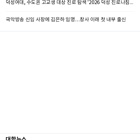
덕성여대, 수도권 고교생 대상 진로 탐색 '2026 덕성 진로나침판' 개최
국악방송 신임 사장에 김은하 임명…창사 이래 첫 내부 출신
대학뉴스