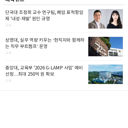
단국대 조정희 교수 연구팀, 폐암 표적항암
제 '내성·재발' 원인 규명
교육
상명대, 실무 역량 키우는 ‘현직자와 함께하
는 직무 부트캠프’ 운영
교육
중앙대, 교육부 '2026 G-LAMP 사업' 예비
선정…최대 250억 원 확보
교육