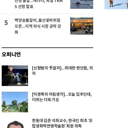
선정 불발...캐나다, 독일 TKM
S 선정 발표
백양숯불갈비, 울산꽃바위점
5
오픈...지역 외식 시장 공략 강
화
오피니언
[신형범의 千글자]...위대한 편안함, 의
자
[이경복의 아침생각]...오늘 입추인데,
더위는 더욱 기승
한동대 김준 석좌교수, 한국인 최초 ‘유
럽생화학연맹학술원’ 회원 위촉