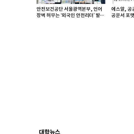
안전보건공단 서울광역본부, 언어
에스알, 공공
장벽 허무는 ‘외국인 안전리더’ 발대
공문서 포맷
식 개최
대학뉴스