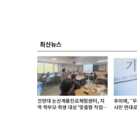
최신뉴스
건양대 논산계룡진로체험센터, 지
추미애, “
역 학부모·학생 대상 '맞춤형 직업
시민 연대로
체험' 성료
야”