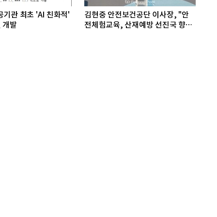
기관 최초 'AI 친화적'
김현중 안전보건공단 이사장, "안
 개발
전체험교육, 산재예방 선진국 향한
첫걸음"