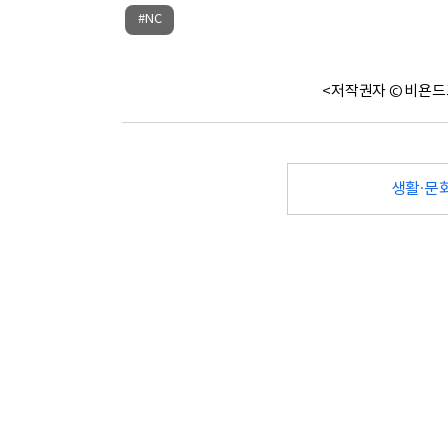
#NC
<저작권자 © 비욘드
생활·문