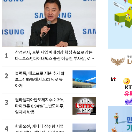
삼성전자, 로봇 사업 미래성장 핵심 축으로 삼는
1
다...보스턴다이내믹스 출신 이동건 부사장, 로보
틱스 전략팀장으로 선임
블랙록, 에코프로 지분 추가 확
2
보...4.95%에서 5.01%로 높
아져
필라델피아반도체지수 2.2%,
3
마이크론 0.94%↑...반도체주,
일제히 반등
한화오션, 캐나다 잠수함 사업
4