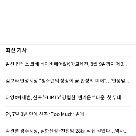
최신 기사
일산 킨텍스 코베 베이비페어&육아교육전, 8월 9일까지 제2전시장서 진행
김보라 안성시장 "청소년의 성장이 곧 안성의 미래"…'안성맞춤 스터디랩 구포' 첫걸음
다영X박재범, 신곡 'FLIRTY' 강렬한 '엠카운트다운' 첫 무대…7일 '뮤직뱅크' 출격
던, 7일 3년 만에 신곡 ‘Too Much’ 발매
박관열 광주시장, 남한산성~천진암 28㎞ 직접 걸었다…역사문화 둘레길 조성 '속도'