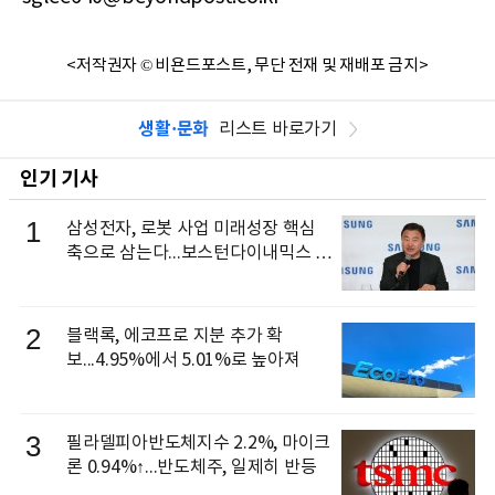
<저작권자 © 비욘드포스트, 무단 전재 및 재배포 금지>
생활·문화
리스트 바로가기
인기 기사
1
삼성전자, 로봇 사업 미래성장 핵심
축으로 삼는다...보스턴다이내믹스 출
신 이동건 부사장, 로보틱스 전략팀장
으로 선임
2
블랙록, 에코프로 지분 추가 확
보...4.95%에서 5.01%로 높아져
3
필라델피아반도체지수 2.2%, 마이크
론 0.94%↑...반도체주, 일제히 반등