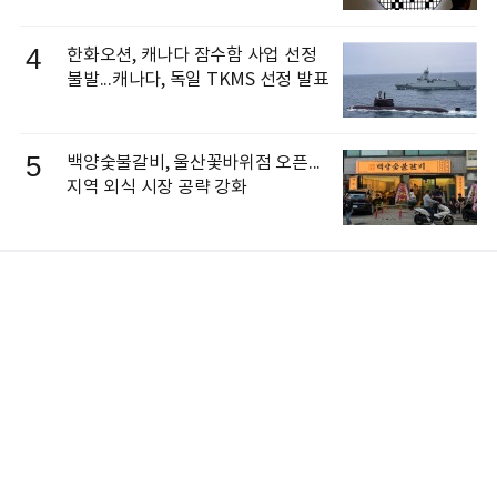
4
한화오션, 캐나다 잠수함 사업 선정
불발...캐나다, 독일 TKMS 선정 발표
5
백양숯불갈비, 울산꽃바위점 오픈...
지역 외식 시장 공략 강화