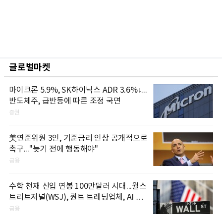
글로벌마켓
마이크론 5.9%, SK하이닉스 ADR 3.6%↓...
반도체주, 급반등에 따른 조정 국면
증권
美연준위원 3인, 기준금리 인상 공개적으로
촉구..."늦기 전에 행동해야"
금융
수학 천재 신입 연봉 100만달러 시대...월스
트리트저널(WSJ), 퀀트 트레딩업체, AI 기
업들 인재 확보 경쟁
금융