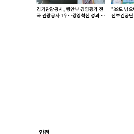
경기관광공사, 행안부 경영평가 전
"38도 넘
국 관광공사 1위…경영혁신 성과 인
전보건공단
정
과 폭염 예
안전