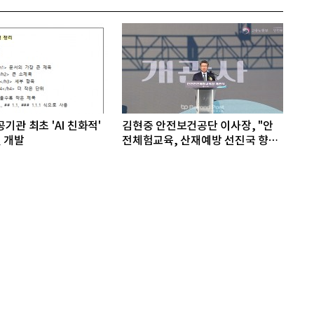
기관 최초 'AI 친화적'
김현중 안전보건공단 이사장, "안
 개발
전체험교육, 산재예방 선진국 향한
첫걸음"