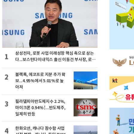
삼성전자, 로봇 사업 미래성장 핵심 축으로 삼는
1
다...보스턴다이내믹스 출신 이동건 부사장, 로보
틱스 전략팀장으로 선임
블랙록, 에코프로 지분 추가 확
2
보...4.95%에서 5.01%로 높
아져
필라델피아반도체지수 2.2%,
3
마이크론 0.94%↑...반도체주,
일제히 반등
한화오션, 캐나다 잠수함 사업
4