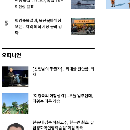
선정 불발...캐나다, 독일 TKM
S 선정 발표
백양숯불갈비, 울산꽃바위점
5
오픈...지역 외식 시장 공략 강
화
오피니언
[신형범의 千글자]...위대한 편안함, 의
자
[이경복의 아침생각]...오늘 입추인데,
더위는 더욱 기승
한동대 김준 석좌교수, 한국인 최초 ‘유
럽생화학연맹학술원’ 회원 위촉