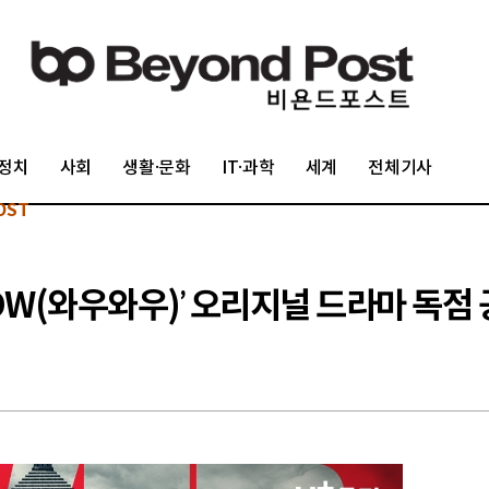
정치
사회
생활·문화
IT·과학
세계
전체기사
OST
OW(와우와우)’ 오리지널 드라마 독점