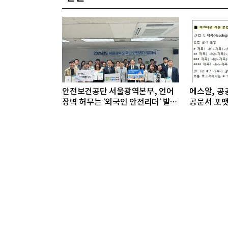
안전보건공단 서울광역본부, 언어
에스알, 공공
장벽 허무는 ‘외국인 안전리더’ 발대
공문서 포맷
식 개최