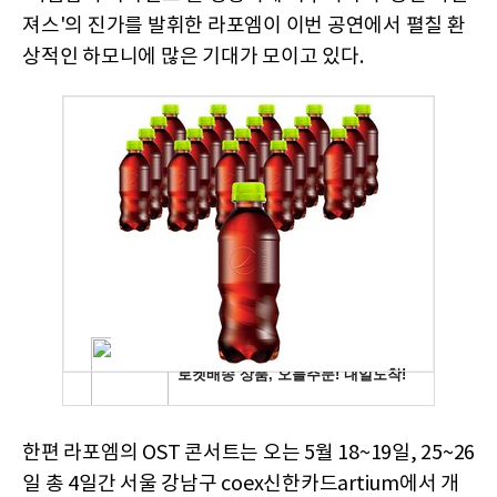
져스'의 진가를 발휘한 라포엠이 이번 공연에서 펼칠 환
상적인 하모니에 많은 기대가 모이고 있다.
한편 라포엠의 OST 콘서트는 오는 5월 18~19일, 25~26
일 총 4일간 서울 강남구 coex신한카드artium에서 개