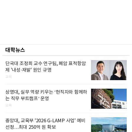
대학뉴스
단국대 조정희 교수 연구팀, 폐암 표적항암
제 '내성·재발' 원인 규명
교육
상명대, 실무 역량 키우는 ‘현직자와 함께하
는 직무 부트캠프’ 운영
교육
중앙대, 교육부 '2026 G-LAMP 사업' 예비
선정…최대 250억 원 확보