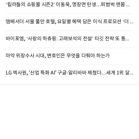
‘킬러들의 쇼핑몰 시즌2’ 이동욱, 명장면 탄생…피범벅 맨몸 액션 ‘감탄’
앰배서더 서울 풀만 호텔, 요일별 혜택 담은 미식 프로모션 ‘더 킹스 : 다이닝 프리빌리지즈’ 선봬
바이포엠, ‘사랑의 하츄핑: 고래보석의 전설’ 타깃 전략 또 통했다
마약 위장수사 시대, 변호인은 무엇을 다퉈야 하는가
LG 엑사원, '산업 특화 AI' 구글·알리바바 제쳤다…세계 1위 달성