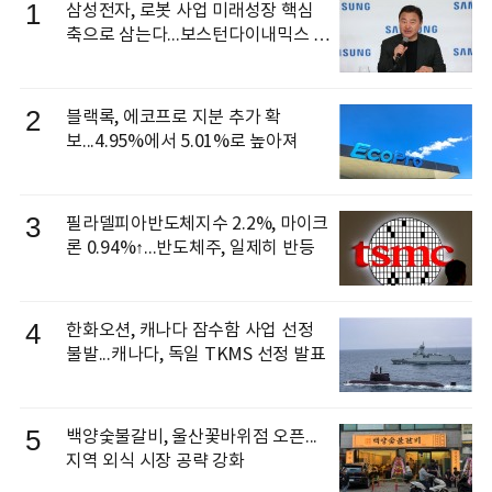
1
삼성전자, 로봇 사업 미래성장 핵심
축으로 삼는다...보스턴다이내믹스 출
신 이동건 부사장, 로보틱스 전략팀장
으로 선임
2
블랙록, 에코프로 지분 추가 확
보...4.95%에서 5.01%로 높아져
3
필라델피아반도체지수 2.2%, 마이크
론 0.94%↑...반도체주, 일제히 반등
4
한화오션, 캐나다 잠수함 사업 선정
불발...캐나다, 독일 TKMS 선정 발표
5
백양숯불갈비, 울산꽃바위점 오픈...
지역 외식 시장 공략 강화