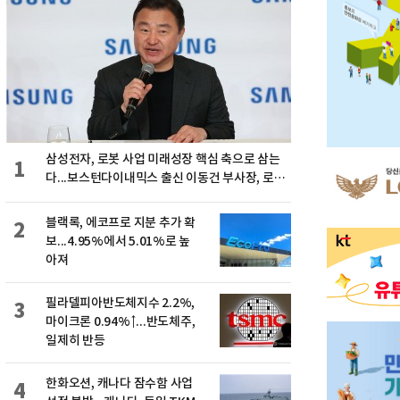
삼성전자, 로봇 사업 미래성장 핵심 축으로 삼는
1
다...보스턴다이내믹스 출신 이동건 부사장, 로보
틱스 전략팀장으로 선임
블랙록, 에코프로 지분 추가 확
2
보...4.95%에서 5.01%로 높
아져
필라델피아반도체지수 2.2%,
3
마이크론 0.94%↑...반도체주,
일제히 반등
한화오션, 캐나다 잠수함 사업
4