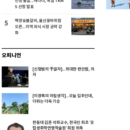
선정 불발...캐나다, 독일 TKM
S 선정 발표
백양숯불갈비, 울산꽃바위점
5
오픈...지역 외식 시장 공략 강
화
오피니언
[신형범의 千글자]...위대한 편안함, 의
자
[이경복의 아침생각]...오늘 입추인데,
더위는 더욱 기승
한동대 김준 석좌교수, 한국인 최초 ‘유
럽생화학연맹학술원’ 회원 위촉