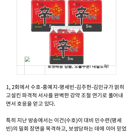
1, 2회에서 수호-홍예지-명세빈-김주헌-김민규가 얽히
고설킨 파격적 서사를 완벽한 강약 조절 연기로 풀어내
면서 호응을 얻고 있다.
특히 지난 방송에서는 이건(수호)이 대비 민수련(명세
빈)의 밀회 장면을 목격하고, 보쌈당하는 데에 이어 믿었