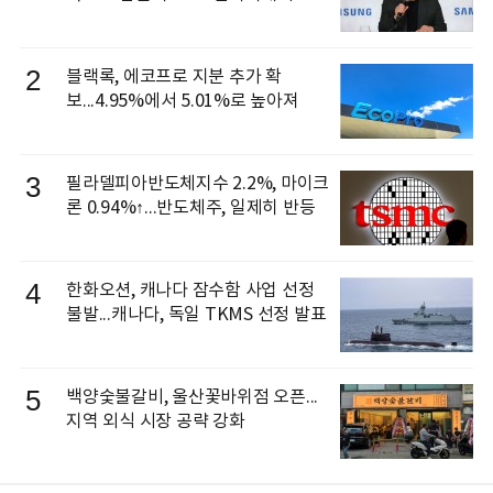
신 이동건 부사장, 로보틱스 전략팀장
으로 선임
2
블랙록, 에코프로 지분 추가 확
보...4.95%에서 5.01%로 높아져
3
필라델피아반도체지수 2.2%, 마이크
론 0.94%↑...반도체주, 일제히 반등
4
한화오션, 캐나다 잠수함 사업 선정
불발...캐나다, 독일 TKMS 선정 발표
5
백양숯불갈비, 울산꽃바위점 오픈...
지역 외식 시장 공략 강화