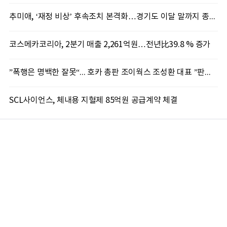
추미애, ‘재정 비상’ 후속조치 본격화…경기도 이달 말까지 종합 대응책 마련
코스메카코리아, 2분기 매출 2,261억원…전년比39.8 % 증가
”폭행은 명백한 잘못“... 호카 총판 조이웍스 조성환 대표 ”판권 탈취 노린 기획“ 반박
SCL사이언스, 체내용 지혈제 85억원 공급계약 체결