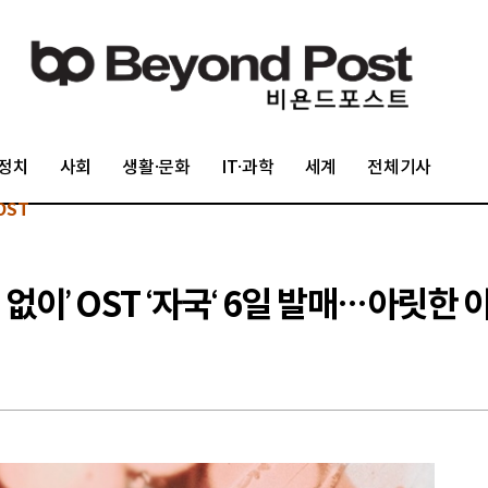
정치
사회
생활·문화
IT·과학
세계
전체기사
OST
 없이’ OST ‘자국‘ 6일 발매…아릿한 