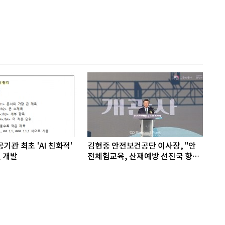
기관 최초 'AI 친화적'
김현중 안전보건공단 이사장, "안
 개발
전체험교육, 산재예방 선진국 향한
첫걸음"