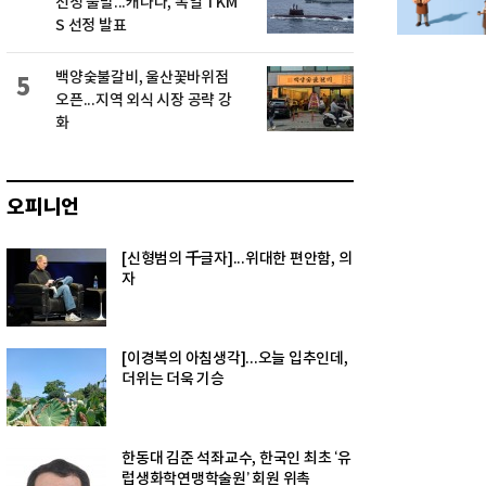
선정 불발...캐나다, 독일 TKM
S 선정 발표
백양숯불갈비, 울산꽃바위점
5
오픈...지역 외식 시장 공략 강
화
오피니언
[신형범의 千글자]...위대한 편안함, 의
자
[이경복의 아침생각]...오늘 입추인데,
더위는 더욱 기승
한동대 김준 석좌교수, 한국인 최초 ‘유
럽생화학연맹학술원’ 회원 위촉