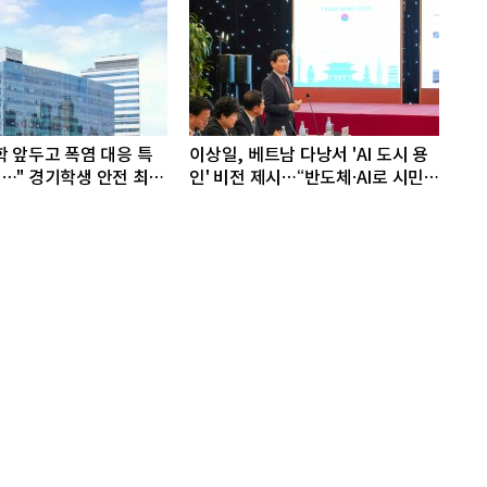
학 앞두고 폭염 대응 특
이상일, 베트남 다낭서 'AI 도시 용
…" 경기학생 안전 최우
인' 비전 제시…“반도체·AI로 시민
삶 바꾼다”