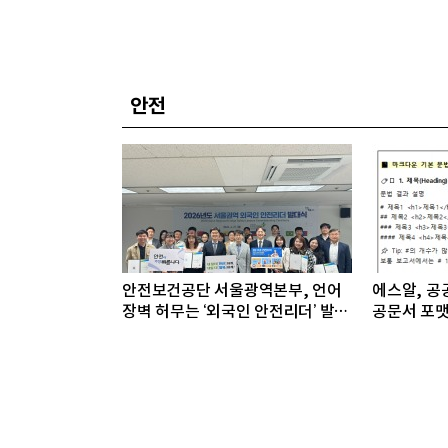
안전
안전보건공단 서울광역본부, 언어
에스알, 공공
장벽 허무는 ‘외국인 안전리더’ 발대
공문서 포맷
식 개최