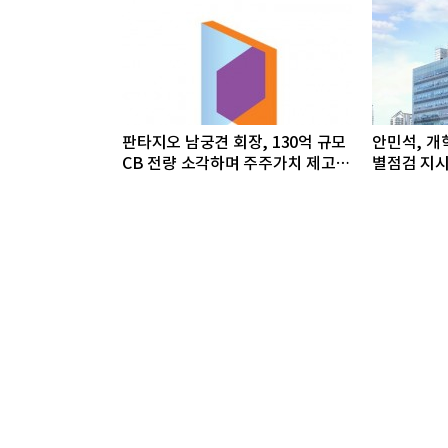
판타지오 남궁견 회장, 130억 규모
안민석, 개
CB 전량 소각하며 주주가치 제고
별점검 지시
박차
선"