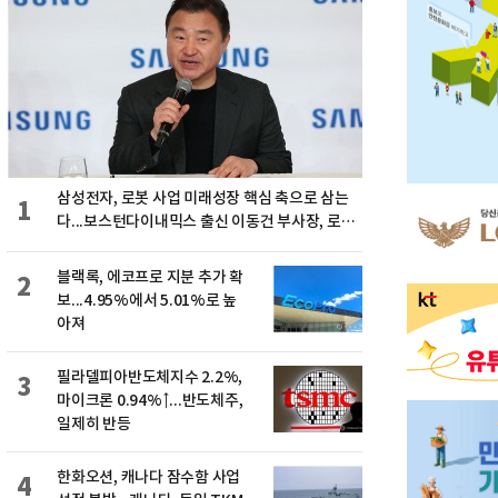
삼성전자, 로봇 사업 미래성장 핵심 축으로 삼는
1
다...보스턴다이내믹스 출신 이동건 부사장, 로보
틱스 전략팀장으로 선임
블랙록, 에코프로 지분 추가 확
2
보...4.95%에서 5.01%로 높
아져
필라델피아반도체지수 2.2%,
3
마이크론 0.94%↑...반도체주,
일제히 반등
한화오션, 캐나다 잠수함 사업
4