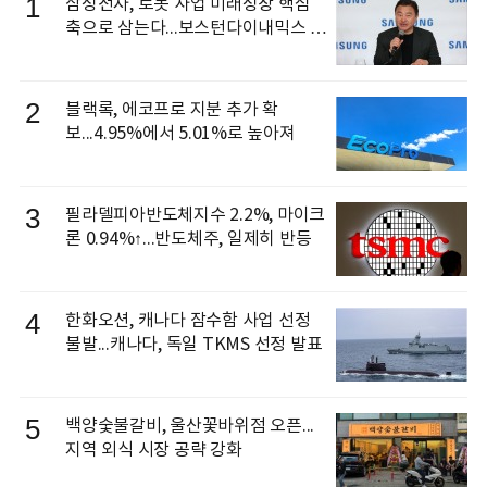
1
삼성전자, 로봇 사업 미래성장 핵심
축으로 삼는다...보스턴다이내믹스 출
신 이동건 부사장, 로보틱스 전략팀장
으로 선임
2
블랙록, 에코프로 지분 추가 확
보...4.95%에서 5.01%로 높아져
3
필라델피아반도체지수 2.2%, 마이크
론 0.94%↑...반도체주, 일제히 반등
4
한화오션, 캐나다 잠수함 사업 선정
불발...캐나다, 독일 TKMS 선정 발표
5
백양숯불갈비, 울산꽃바위점 오픈...
지역 외식 시장 공략 강화