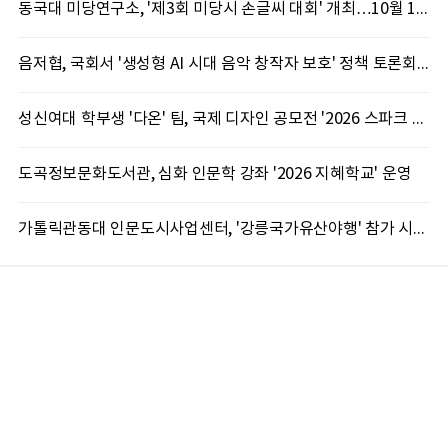
동국대 미당연구소, '제3회 미당시 손글씨 대회' 개최…10월 12일까지 접수
음저협, 국회서 '생성형 AI 시대 음악 창작자 보호' 정책 토론회 10일 개최
성신여대 학부생 '다온' 팀, 국제 디자인 공모전 '2026 스파크 어워드' 동상 수상
도곡정보문화도서관, 심화 인문학 강좌 '2026 지혜학교' 운영
가톨릭관동대 인문도시사업센터, '강릉국가유산야행' 참가 시민 15명 모집