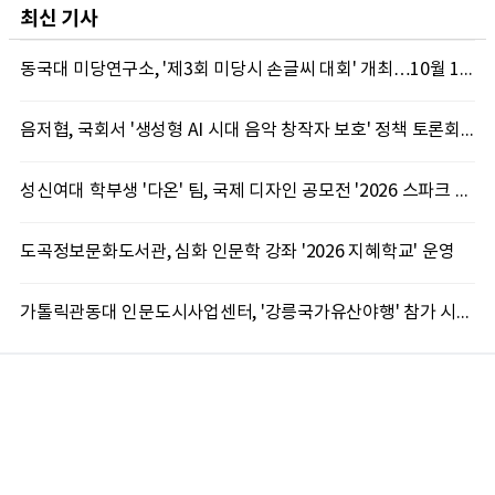
최신 기사
동국대 미당연구소, '제3회 미당시 손글씨 대회' 개최…10월 12일까지 접수
음저협, 국회서 '생성형 AI 시대 음악 창작자 보호' 정책 토론회 10일 개최
성신여대 학부생 '다온' 팀, 국제 디자인 공모전 '2026 스파크 어워드' 동상 수상
도곡정보문화도서관, 심화 인문학 강좌 '2026 지혜학교' 운영
가톨릭관동대 인문도시사업센터, '강릉국가유산야행' 참가 시민 15명 모집