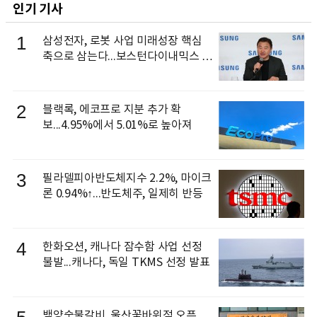
인기 기사
1
삼성전자, 로봇 사업 미래성장 핵심
축으로 삼는다...보스턴다이내믹스 출
신 이동건 부사장, 로보틱스 전략팀장
으로 선임
2
블랙록, 에코프로 지분 추가 확
보...4.95%에서 5.01%로 높아져
3
필라델피아반도체지수 2.2%, 마이크
론 0.94%↑...반도체주, 일제히 반등
4
한화오션, 캐나다 잠수함 사업 선정
불발...캐나다, 독일 TKMS 선정 발표
백양숯불갈비, 울산꽃바위점 오픈...