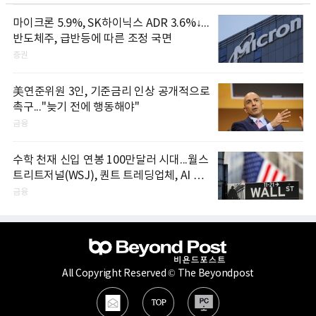
마이크론 5.9%, SK하이닉스 ADR 3.6%↓...
반도체주, 급반등에 따른 조정 국면
증권
美연준위원 3인, 기준금리 인상 공개적으로
촉구..."늦기 전에 행동해야"
금융
수학 천재 신입 연봉 100만달러 시대...월스
트리트저널(WSJ), 퀀트 트레딩업체, AI 기
업들 인재 확보 경쟁
금융
All Copyright Reserved © The Beyondpost