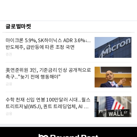
글로벌마켓
마이크론 5.9%, SK하이닉스 ADR 3.6%↓...
반도체주, 급반등에 따른 조정 국면
증권
美연준위원 3인, 기준금리 인상 공개적으로
촉구..."늦기 전에 행동해야"
금융
수학 천재 신입 연봉 100만달러 시대...월스
트리트저널(WSJ), 퀀트 트레딩업체, AI 기
업들 인재 확보 경쟁
금융