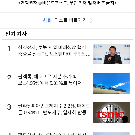
<저작권자 © 비욘드포스트, 무단 전재 및 재배포 금지>
사회
리스트 바로가기
인기 기사
1
삼성전자, 로봇 사업 미래성장 핵심
축으로 삼는다...보스턴다이내믹스 출
신 이동건 부사장, 로보틱스 전략팀장
으로 선임
2
블랙록, 에코프로 지분 추가 확
보...4.95%에서 5.01%로 높아져
3
필라델피아반도체지수 2.2%, 마이크
론 0.94%↑...반도체주, 일제히 반등