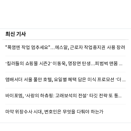
최신 기사
"폭염엔 작업 멈추세요"…에스알, 근로자 작업중지권 사용 장려
‘킬러들의 쇼핑몰 시즌2’ 이동욱, 명장면 탄생…피범벅 맨몸 액션 ‘감탄’
앰배서더 서울 풀만 호텔, 요일별 혜택 담은 미식 프로모션 ‘더 킹스 : 다이닝 프리빌리지즈’ 선봬
바이포엠, ‘사랑의 하츄핑: 고래보석의 전설’ 타깃 전략 또 통했다
마약 위장수사 시대, 변호인은 무엇을 다퉈야 하는가