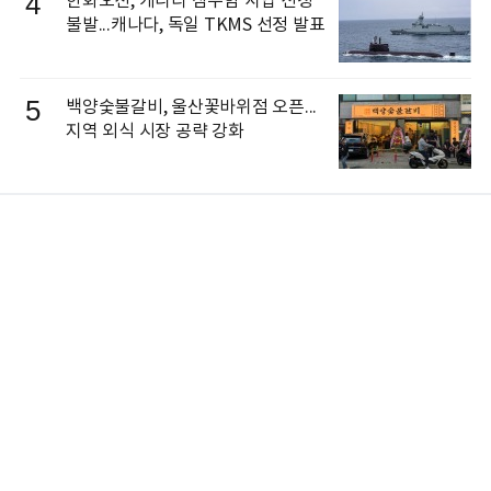
4
한화오션, 캐나다 잠수함 사업 선정
불발...캐나다, 독일 TKMS 선정 발표
5
백양숯불갈비, 울산꽃바위점 오픈...
지역 외식 시장 공략 강화