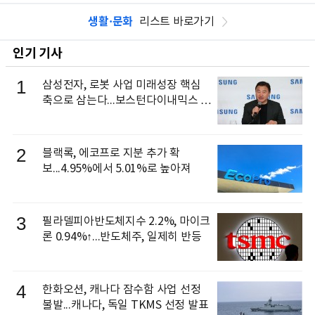
생활·문화
리스트 바로가기
인기 기사
1
삼성전자, 로봇 사업 미래성장 핵심
축으로 삼는다...보스턴다이내믹스 출
신 이동건 부사장, 로보틱스 전략팀장
으로 선임
2
블랙록, 에코프로 지분 추가 확
보...4.95%에서 5.01%로 높아져
3
필라델피아반도체지수 2.2%, 마이크
론 0.94%↑...반도체주, 일제히 반등
4
한화오션, 캐나다 잠수함 사업 선정
불발...캐나다, 독일 TKMS 선정 발표