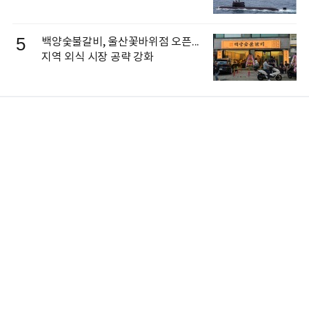
5
백양숯불갈비, 울산꽃바위점 오픈...
지역 외식 시장 공략 강화