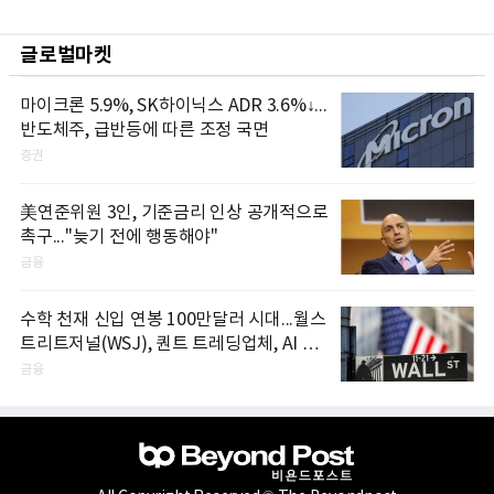
글로벌마켓
마이크론 5.9%, SK하이닉스 ADR 3.6%↓...
반도체주, 급반등에 따른 조정 국면
증권
美연준위원 3인, 기준금리 인상 공개적으로
촉구..."늦기 전에 행동해야"
금융
수학 천재 신입 연봉 100만달러 시대...월스
트리트저널(WSJ), 퀀트 트레딩업체, AI 기
업들 인재 확보 경쟁
금융