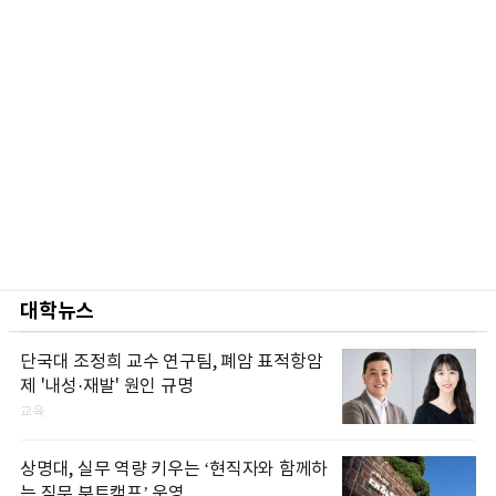
대학뉴스
단국대 조정희 교수 연구팀, 폐암 표적항암
제 '내성·재발' 원인 규명
교육
상명대, 실무 역량 키우는 ‘현직자와 함께하
는 직무 부트캠프’ 운영