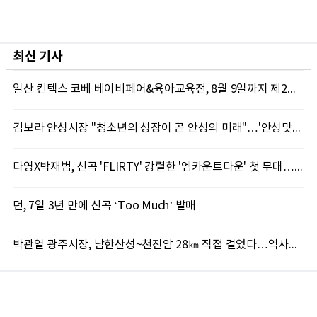
최신 기사
일산 킨텍스 코베 베이비페어&육아교육전, 8월 9일까지 제2전시장서 진행
김보라 안성시장 "청소년의 성장이 곧 안성의 미래"…'안성맞춤 스터디랩 구포' 첫걸음
다영X박재범, 신곡 'FLIRTY' 강렬한 '엠카운트다운' 첫 무대…7일 '뮤직뱅크' 출격
던, 7일 3년 만에 신곡 ‘Too Much’ 발매
박관열 광주시장, 남한산성~천진암 28㎞ 직접 걸었다…역사문화 둘레길 조성 '속도'