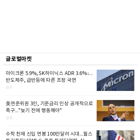
글로벌마켓
마이크론 5.9%, SK하이닉스 ADR 3.6%↓...
반도체주, 급반등에 따른 조정 국면
증권
美연준위원 3인, 기준금리 인상 공개적으로
촉구..."늦기 전에 행동해야"
금융
수학 천재 신입 연봉 100만달러 시대...월스