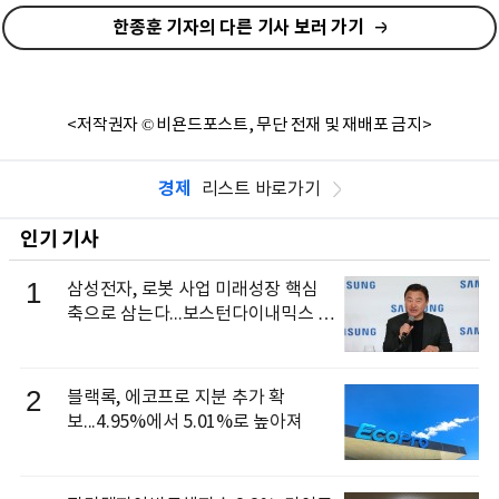
한종훈 기자의 다른 기사 보러 가기
<저작권자 © 비욘드포스트, 무단 전재 및 재배포 금지>
경제
리스트 바로가기
인기 기사
1
삼성전자, 로봇 사업 미래성장 핵심
축으로 삼는다...보스턴다이내믹스 출
신 이동건 부사장, 로보틱스 전략팀장
으로 선임
2
블랙록, 에코프로 지분 추가 확
보...4.95%에서 5.01%로 높아져