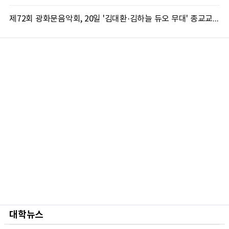
제72회 광화문음악회, 20일 '김대환·김하늘 듀오 무대' 종교교회서 무료 개최
대학뉴스