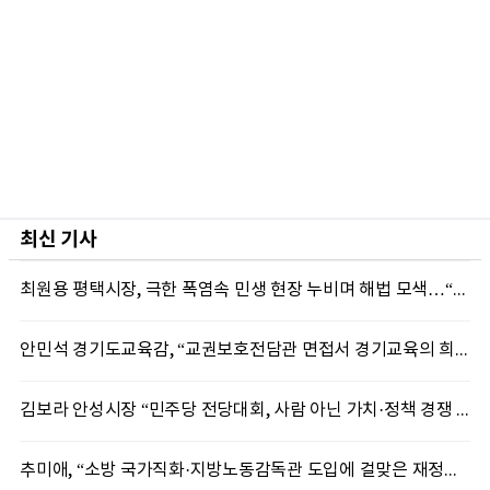
최신 기사
최원용 평택시장, 극한 폭염속 민생 현장 누비며 해법 모색…“현장에 답 있다”
안민석 경기도교육감, “교권보호전담관 면접서 경기교육의 희망 봤다”
김보라 안성시장 “민주당 전당대회, 사람 아닌 가치·정책 경쟁 돼야”
추미애, “소방 국가직화·지방노동감독관 도입에 걸맞은 재정체계 완성해야”