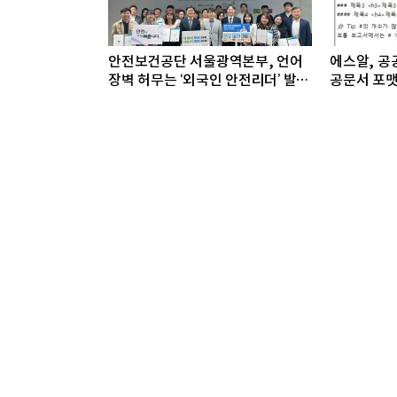
안전보건공단 서울광역본부, 언어
에스알, 공공
장벽 허무는 ‘외국인 안전리더’ 발대
공문서 포맷
식 개최