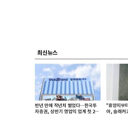
최신뉴스
반년 만에 작년치 벌었다…한국투
"휴양지부
자증권, 상반기 영업익 업계 첫 2조
아, 슬래커
돌파
선봬