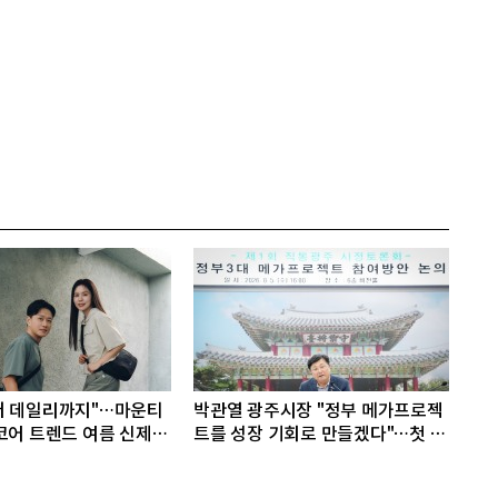
터 데일리까지"…마운티
박관열 광주시장 "정부 메가프로젝
코어 트렌드 여름 신제품
트를 성장 기회로 만들겠다"…첫 시
정토론회 개최