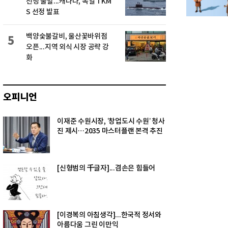
선정 불발...캐나다, 독일 TKM
S 선정 발표
백양숯불갈비, 울산꽃바위점
5
오픈...지역 외식 시장 공략 강
화
오피니언
이재준 수원시장, ‘창업도시 수원’ 청사
진 제시…2035 마스터플랜 본격 추진
[신형범의 千글자]...겸손은 힘들어
[이경복의 아침생각]...한국적 정서와
아름다움 그린 이만익