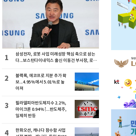
삼성전자, 로봇 사업 미래성장 핵심 축으로 삼는
1
다...보스턴다이내믹스 출신 이동건 부사장, 로보
틱스 전략팀장으로 선임
블랙록, 에코프로 지분 추가 확
2
보...4.95%에서 5.01%로 높
아져
필라델피아반도체지수 2.2%,
3
마이크론 0.94%↑...반도체주,
일제히 반등
한화오션, 캐나다 잠수함 사업
4