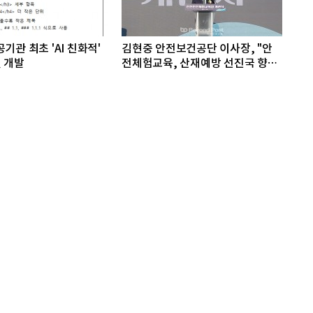
기관 최초 'AI 친화적'
김현중 안전보건공단 이사장, "안
 개발
전체험교육, 산재예방 선진국 향한
첫걸음"