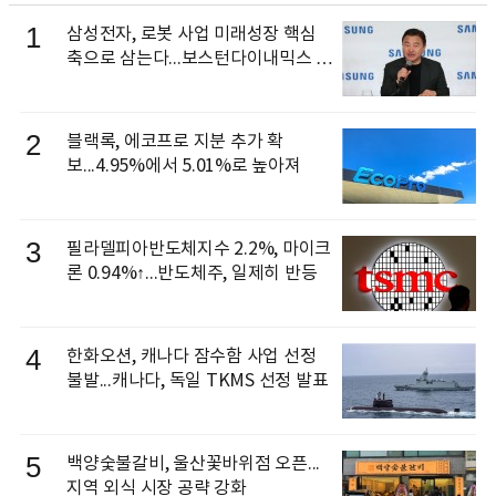
1
삼성전자, 로봇 사업 미래성장 핵심
축으로 삼는다...보스턴다이내믹스 출
신 이동건 부사장, 로보틱스 전략팀장
으로 선임
2
블랙록, 에코프로 지분 추가 확
보...4.95%에서 5.01%로 높아져
3
필라델피아반도체지수 2.2%, 마이크
론 0.94%↑...반도체주, 일제히 반등
4
한화오션, 캐나다 잠수함 사업 선정
불발...캐나다, 독일 TKMS 선정 발표
5
백양숯불갈비, 울산꽃바위점 오픈...
지역 외식 시장 공략 강화