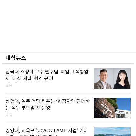
대학뉴스
단국대 조정희 교수 연구팀, 폐암 표적항암
제 '내성·재발' 원인 규명
교육
상명대, 실무 역량 키우는 ‘현직자와 함께하
는 직무 부트캠프’ 운영
교육
중앙대, 교육부 '2026 G-LAMP 사업' 예비