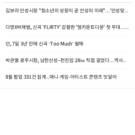
김보라 안성시장 "청소년의 성장이 곧 안성의 미래"…'안성맞춤 스터디랩 구포' 첫걸음
다영X박재범, 신곡 'FLIRTY' 강렬한 '엠카운트다운' 첫 무대…7일 '뮤직뱅크' 출격
던, 7일 3년 만에 신곡 ‘Too Much’ 발매
박관열 광주시장, 남한산성~천진암 28㎞ 직접 걸었다…역사문화 둘레길 조성 '속도'
8월 팝업 331건 집계...애니·게임·아티스트 콘텐츠 잇달아