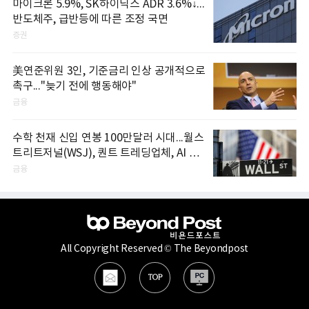
마이크론 5.9%, SK하이닉스 ADR 3.6%↓...
반도체주, 급반등에 따른 조정 국면
증권
美연준위원 3인, 기준금리 인상 공개적으로
촉구..."늦기 전에 행동해야"
금융
수학 천재 신입 연봉 100만달러 시대...월스
트리트저널(WSJ), 퀀트 트레딩업체, AI 기
업들 인재 확보 경쟁
금융
All Copyright Reserved © The Beyondpost